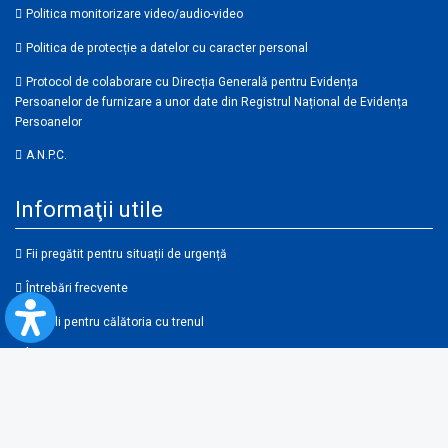
Politica monitorizare video/audio-video
Politica de protecție a datelor cu caracter personal
Protocol de colaborare cu Direcția Generală pentru Evidența
Persoanelor de furnizare a unor date din Registrul Național de Evidența
Persoanelor
A.N.P.C.
Informaţii utile
Fii pregătit pentru situații de urgență
Întrebări frecvente
Reguli pentru călătoria cu trenul
Îmbunătățirea accesibilității
Link-uri utile şi parteneri
Condiţii de utilizare