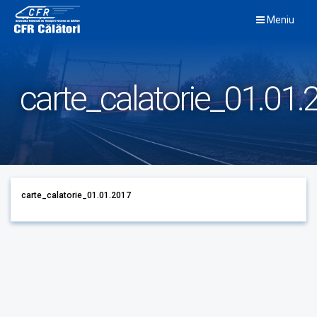
Skip
Meniu
to
content
carte_calatorie_01.01.
carte_calatorie_01.01.2017