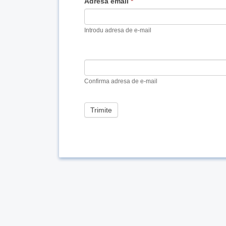
If
Adresă email
*
you
are
Introdu adresa de e-mail
human,
leave
this
field
blank.
Confirma adresa de e-mail
Trimite