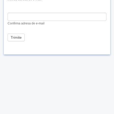
human,
leave
this
field
blank.
Confirma adresa de e-mail
Trimite