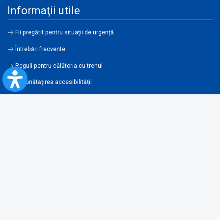
Informaţii utile
Fii pregătit pentru situații de urgență
Întrebări frecvente
Reguli pentru călătoria cu trenul
Îmbunătățirea accesibilității
Link-uri utile şi parteneri
Condiţii de utilizare
Termeni şi condiţii
Harta Site
Legislaţie
Contravenţii
Condiţii generale de transport