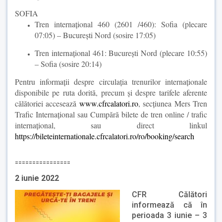
SOFIA
Tren internațional 460 (2601 /460): Sofia (plecare
07:05) – București Nord (sosire 17:05)
Tren internațional 461: București Nord (plecare 10:55)
– Sofia (sosire 20:14)
Pentru informații despre circulația trenurilor internaționale
disponibile pe ruta dorită, precum și despre tarifele aferente
călătoriei accesează
www.cfrcalatori.ro
, secțiunea Mers Tren
Trafic Internațional sau Cumpără bilete de tren online / trafic
internațional, sau direct linkul
https://bileteinternationale.cfrcalatori.ro/ro/booking/search
================
2 iunie 2022
CFR Călători
informează că în
perioada 3 iunie – 3