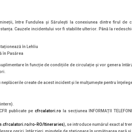
ineții, între Fundulea și Sărulești la conexiunea dintre firul de 
stanța. Cauzele incidentului vor fi stabilite ulterior. Până la redesch
taționează în Lehliu
ă în Pasărea
 suplimentare în funcție de condițiile de circulație și vor genera întâr
ri.
neplăcerile create de acest incident şi le mulţumește pentru înţeleg
intern).
e CFR publicate pe
cfrcalatori.ro
la secțiunea INFORMAȚII TELEFO
te.cfrcalatori.ro/ro-RO/Itineraries
), se introduce numărul exact al tren
 despre opriri, întârzieri, minutele de staţionare în următoarea gară ş