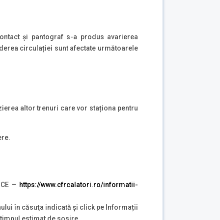
contact și pantograf s-a produs avarierea
iderea circulației sunt afectate următoarele
zierea altor trenuri care vor staționa pentru
ere.
NICE –
https://www.cfrcalatori.ro/informatii-
ului în căsuţa indicată şi click pe Informații
i timpul estimat de sosire.