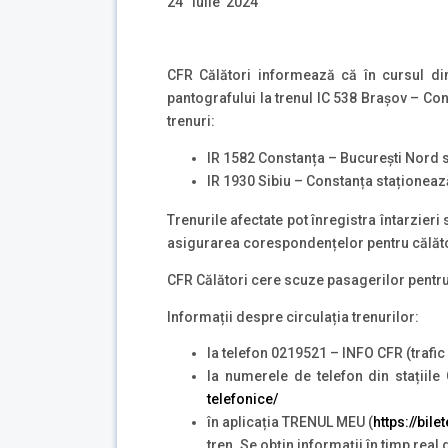
24 iulie 2024
CFR Călători informează că în cursul dim
pantografului la trenul IC 538 Brașov – Con
trenuri:
IR 1582 Constanța – București Nord s
IR 1930 Sibiu – Constanța staționeaz
Trenurile afectate pot înregistra întarzieri
asigurarea corespondențelor pentru călăto
CFR Călători cere scuze pasagerilor pentru 
Informații despre circulația trenurilor:
la telefon 0219521 – INFO CFR (trafic 
la numerele de telefon din stațiil
telefonice/
în aplicația TRENUL MEU (
https://bile
tren. Se obțin informaţii în timp real