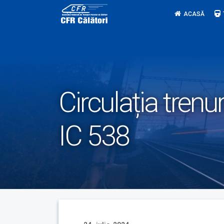
Skip
ACASĂ
to
content
Circulația trenu
IC 538