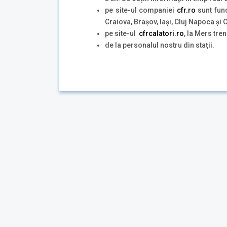
pe site-ul companiei
cfr.ro
sunt func
Craiova, Brașov, Iași, Cluj Napoca și
pe site-ul
cfrcalatori.ro
, la Mers tren
de la personalul nostru din staţii.