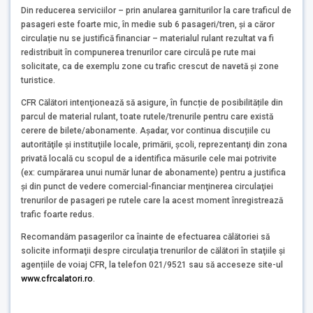
Din reducerea serviciilor – prin anularea garniturilor la care traficul de
pasageri este foarte mic, în medie sub 6 pasageri/tren, și a căror
circulație nu se justifică financiar – materialul rulant rezultat va fi
redistribuit în compunerea trenurilor care circulă pe rute mai
solicitate, ca de exemplu zone cu trafic crescut de navetă și zone
turistice.
CFR Călători intenţionează să asigure, în funcție de posibilitățile din
parcul de material rulant, toate rutele/trenurile pentru care există
cerere de bilete/abonamente. Așadar, vor continua discuțiile cu
autorităţile şi instituţiile locale, primării, şcoli, reprezentanţi din zona
privată locală cu scopul de a identifica măsurile cele mai potrivite
(ex: cumpărarea unui număr lunar de abonamente) pentru a justifica
şi din punct de vedere comercial-financiar menţinerea circulaţiei
trenurilor de pasageri pe rutele care la acest moment înregistrează
trafic foarte redus.
Recomandăm pasagerilor ca înainte de efectuarea călătoriei să
solicite informaţii despre circulaţia trenurilor de călători în staţiile și
agențiile de voiaj CFR, la telefon 021/9521 sau să acceseze site-ul
www.cfrcalatori.ro
.