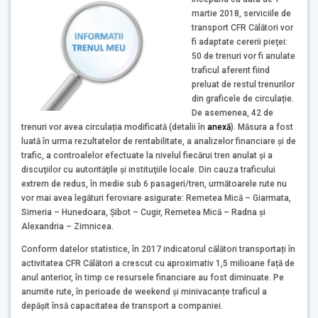
martie 2018, serviciile de
transport CFR Călători vor
fi adaptate cererii pieţei:
50 de trenuri vor fi anulate
traficul aferent fiind
preluat de restul trenurilor
din graficele de circulație.
De asemenea, 42 de
trenuri vor avea circulația modificată (detalii în
anexă
). Măsura a fost
luată în urma rezultatelor de rentabilitate, a analizelor financiare și de
trafic, a controalelor efectuate la nivelul fiecărui tren anulat și a
discuţiilor cu autorităţile şi instituţiile locale. Din cauza traficului
extrem de redus, în medie sub 6 pasageri/tren, următoarele rute nu
vor mai avea legături feroviare asigurate: Remetea Mică – Giarmata,
Simeria – Hunedoara, Șibot – Cugir, Remetea Mică – Radna și
Alexandria – Zimnicea.
Conform datelor statistice, în 2017 indicatorul călători transportați în
activitatea CFR Călători a crescut cu aproximativ 1,5 milioane față de
anul anterior, în timp ce resursele financiare au fost diminuate. Pe
anumite rute, în perioade de weekend și minivacanțe traficul a
depășit însă capacitatea de transport a companiei.