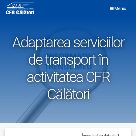
Skip
Meniu
to
content
Adaptarea serviciilor
de transport în
activitatea CFR
Călători
Începând cu data de 1