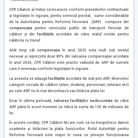
CFR Călatori ar trebui să încaseze conform prevederilor contractuale
și legislației în vigoare, pentru serviciul prestat, sume considerabile
de la Autoritatea pentru Reformă Feroviară (ARF) compuse din
compensația
pentru serviciului public de transport feroviar de
călători și din
facilitățile
acordate de către statul român pentru
călătoria cu trenul.
Atât timp cât
compensația
în anul 2025 este mult sub nivelul
necesar și reprezintă doar 80% din valoarea compensației acordate
în anul 2024, CFR Călători este practic văduvită de ARF de sumele
care îi reveneau conform legislației în vigoare.
La aceasta se adaugă
facilitățile
acordate de stat prin ARF, diverselor
categorii sociale de călători (elevi, studenți, pensionari, veterani etc)
pe care ARF nu le mai decontează sau întârzie plata lor.
Doar în ultima perioadă,
valoarea facilităților nedecontate
de către
ARF până în acest moment se ridică la suma de 135 de milioane de
lei.
În aceste condiții, CFR Călători NU are cum să nu înregistreze datorii
scadente și întârzieri la plata furnizorilor. Rolul Autorității pentru
Reforma Feroviară este major în ceea ce privește funcționarea