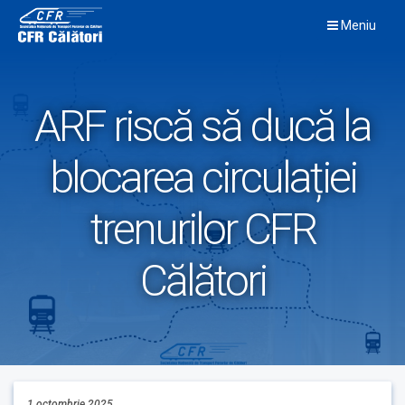
Skip
Meniu
to
content
ARF riscă să ducă la
blocarea circulației
trenurilor CFR
Călători
1 octombrie 2025