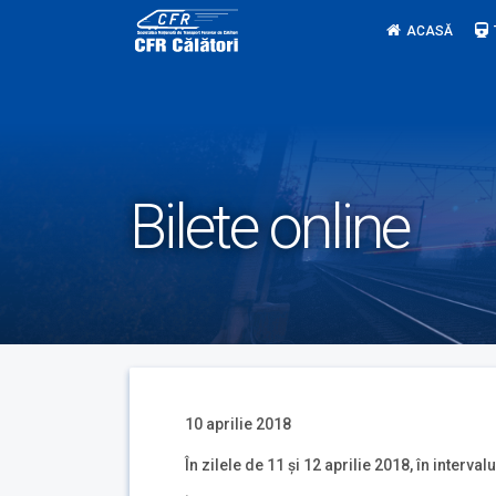
Skip
ACASĂ
to
content
Bilete online
10 aprilie 2018
În zilele de 11 și 12 aprilie 2018, în interva