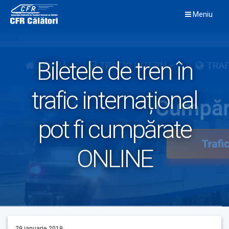
Skip
Meniu
to
content
Biletele de tren în
trafic internațional
pot fi cumpărate
ONLINE
29 ianuarie 2019