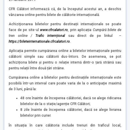
CFR Călători informează că, de la începutul acestui an, a deschis
vânzarea online pentru bilete de călătorie internațională.
Achiziţionarea biletelor pentru destinații internaționale se poate
face de pe site-ul
www.cfrcalatori.ro
,
prin aplicația
Cumpără bilete de
tren online /
Trafic internțional
sau direct de pe linkul
–
https://bileteinternationale.cfrcalatori.ro
.
Aplicația permite cumpărarea online a biletelor internaționale pentru
călătorii simple sau călătorii dus-întors. De asemenea, se pot
achiziționa bilete și pentru o relație internă dintr-o țară străină sau
pentru relații între două țări străine.
Cumpărarea online a biletelor pentru destinațiile internaționale este
posibilă într-un interval care poate varia de la o anticipaţie maximă
de 3 luni, până la:
48 ore înainte de începerea călătoriei, dacă se alege ridicarea
biletelor de la o stație/agenție CFR Călători;
8 zile înainte de începerea călătoriei, dacă se alege livrarea
biletelor prin curier.
În situația în care călătoria include trenuri din traficul local,