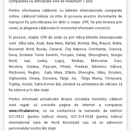
cumpărarea cu anticipație este de maximum 1 lună.
Pentru efectuarea călătoriei cu biletele internaționale cumpărate
online, călătorul trebuie să intre în posesia acestor documente de
transport fie prin ridicarea lor dintr-o stație CFR, fie prin livrarea prin
curier, la alegerea călătorului în momentul efectuării comenzii.
În prezent, stațiile CFR de unde se pot ridica biletele internaționale
sunt: Alba Iulia, Arad, Baia Mare, Bârlad, Bistrița, Blaj, Brașov, Brăila,
București Nord, Buzău, Caracal, Cluj Napoca, Constanța, Craiova,
Deva, Drobeta Turnu Severin, Focşani, Galaţi, Gheorghieni, Giurgiu
Nord, Iaşi, Luduş, Lugoj, Mediaş, Miercurea Ciuc,
Nicolina, Oradea, Paşcani, Piteşti, Predeal, Râmnicu Vâlcea,
Războieni, Reghin, Satu Mare, Sfântu Gheorghe, Sibiu, Siculeni,
Sighişoara, Sinaia, Suceava, Târgu Jiu, Târgu Mureş, Timișoara,
Topliţa, Vaslui, Vatra Dornei Băi, urmând ca activitatea de ridicare să
fie extinsă și în alte stații.
Pentru informații actualizate despre circulația trenurilor, călătorii
sunt rugați să consulte pagina de internet a companiei
www.cfrcalatori.ro
, să ne contacteze la numerele de telefon
021/9521 (pentru traficul intern), 021.314.5528 (pentru traficul
internațional Gara de Nord București) sau să se adreseze
personalului nostru din stații.