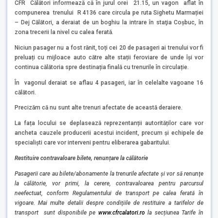
CFR Călători informează că în jurul orei 21.15, un vagon aflat în
compunerea trenului R 4136 care circula pe ruta Sighetu Marmației
– Dej Călători, a deraiat de un boghiu la intrare în staţia Coșbuc, în
zona trecerii la nivel cu calea ferată.
Niciun pasager nu a fost rănit, toți cei 20 de pasageri ai trenului vor fi
preluați cu mijloace auto către alte stații feroviare de unde își vor
continua călătoria spre destinația finală cu trenurile în circulație.
În vagonul deraiat se aflau 4 pasageri, iar în celelalte vagoane 16
călători.
Precizăm că nu sunt alte trenuri afectate de această deraiere.
La fața locului se deplasează reprezentanții autorităților care vor
ancheta cauzele producerii acestui incident, precum și echipele de
specialiști care vor interveni pentru eliberarea gabaritului.
Restituire contravaloare bilete, renunțare la călătorie
Pasagerii care au bilete/abonamente la trenurile afectate şi vor să renunţe
la călătorie, vor primi, la cerere, contravaloarea pentru parcursul
neefectuat, conform Regulamentului de transport pe calea ferată în
vigoare. Mai multe detalii despre condiţiile de restituire a tarifelor de
transport sunt disponibile pe
www.cfrcalatori.ro
la secțiunea Tarife în