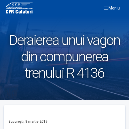
Skip
Meniu
to
content
Deraierea unui vagon
din compunerea
trenului R 4136
București, 8 martie 2019