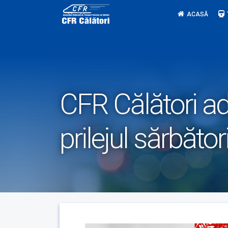
Skip
ACASĂ
to
content
CFR Călători a
prilejul sărbător