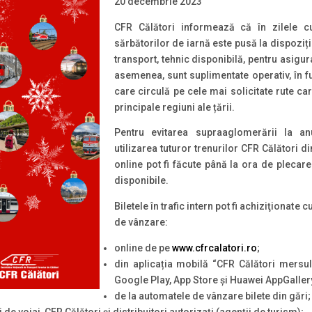
20 decembrie 2023
CFR Călători informează că în zilele c
sărbătorilor de iarnă este pusă la dispoziț
transport, tehnic disponibilă, pentru asigura
asemenea, sunt suplimentate operativ, în fu
care circulă pe cele mai solicitate rute c
principale regiuni ale țării.
Pentru evitarea supraaglomerării la a
utilizarea tuturor trenurilor CFR Călători din
online pot fi făcute până la ora de plecare 
disponibile.
Biletele în trafic intern pot fi achiziţionate
de vânzare:
online de pe
www.cfrcalatori.ro
;
din aplicația mobilă “CFR Călători mersul t
Google Play, App Store și Huawei AppGaller
de la automatele de vânzare bilete din gări;
i de voiaj CFR Călători și distribuitori autorizați (agenții de turism);