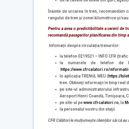
Înainte de urcarea în tren, recomandăm căl
rangului de tren și zonei kilometrice și/s
Pentru a avea o predictibilitate a cererii de 
recomandă pasagerilor planificarea din timp a 
Infomații despre circulația trenurilor:
la telefon 0219521 – INFO CFR (trafic 
la numerele de telefon de la
https://www.cfrcalatori.ro/informatii
în aplicația TRENUL MEU (
https://bil
tren. Obtineţi informaţii în timp real
pe site-ul administratorului infrast
Aeroport Henri Coandă, Timișoara, Cra
pe site-ul pe
www.cfrcalatori.ro
, la
Me
la personalul nostru din staţii.
CFR Călători le mulțumeşte clienților săi că au a