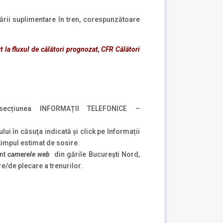
xării suplimentare în tren, corespunzătoare
t la fluxul de călători prognozat, CFR Călători
secțiunea INFORMAȚII TELEFONICE –
ului în căsuţa indicată şi click pe Informații
 timpul estimat de sosire.
ent
camerele web
din gările București Nord,
e/de plecare a trenurilor.