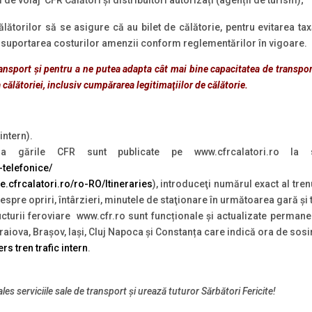
ătorilor să se asigure că au bilet de călătorie, pentru evitarea ta
au suportarea costurilor amenzii conform reglementărilor în vigoare.
transport și pentru a ne putea adapta cât mai bine capacitatea de transpor
călătoriei, inclusiv cumpărarea legitimaţiilor de călătorie.
intern).
 gările CFR sunt publicate pe www.cfrcalatori.ro la 
-telefonice/
ete.cfrcalatori.ro/ro-RO/Itineraries
), introduceţi numărul exact al tren
 despre opriri, întârzieri, minutele de staţionare în următoarea gară şi
ructurii feroviare www.cfr.ro sunt funcționale și actualizate perman
iova, Brașov, Iași, Cluj Napoca și Constanța care indică ora de sosir
rs tren trafic intern
.
les serviciile sale de transport și urează tuturor Sărbători Fericite!