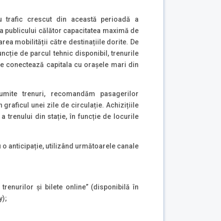
u trafic crescut din această perioadă a
ia publicului călător capacitatea maximă de
rea mobilității către destinațiile dorite. De
ncție de parcul tehnic disponibil, trenurile
are conectează capitala cu orașele mari din
numite trenuri, recomandăm pasagerilor
 graficul unei zile de circulație. Achizițiile
a trenului din stație, în funcție de locurile
 cu o anticipație, utilizând următoarele canale
renurilor și bilete online” (disponibilă în
y);