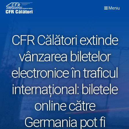
Skip
Meniu
to
content
CFR Călători extinde
vânzarea biletelor
electronice în traficul
internațional: biletele
online către
Germania pot fi