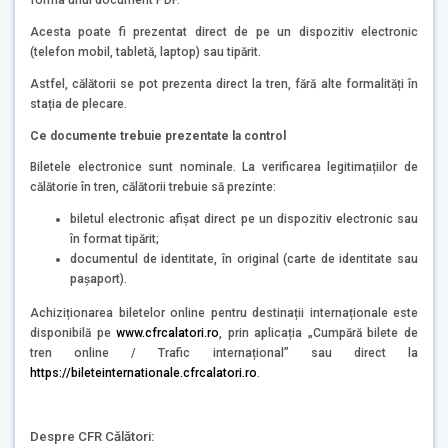
forma unui document PDF.
Acesta poate fi prezentat direct de pe un dispozitiv electronic
(telefon mobil, tabletă, laptop) sau tipărit.
Astfel, călătorii se pot prezenta direct la tren, fără alte formalități în
stația de plecare.
Ce documente trebuie prezentate la control
Biletele electronice sunt nominale. La verificarea legitimațiilor de
călătorie în tren, călătorii trebuie să prezinte:
biletul electronic afișat direct pe un dispozitiv electronic sau
în format tipărit;
documentul de identitate, în original (carte de identitate sau
pașaport).
Achiziționarea biletelor online pentru destinații internaționale este
disponibilă pe
www.cfrcalatori.ro
, prin aplicația „Cumpără bilete de
tren online / Trafic internațional” sau direct la
https://bileteinternationale.cfrcalatori.ro
.
Despre CFR Călători: