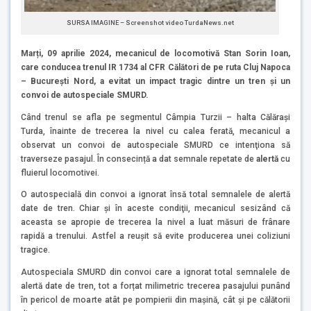
SURSA IMAGINE – Screenshot video TurdaNews.net
Marți, 09 aprilie 2024, mecanicul de locomotivă Stan Sorin Ioan,
care conducea trenul IR 1734 al CFR Călători de pe ruta Cluj Napoca
– Bucureşti Nord, a evitat un impact tragic dintre un tren și un
convoi de autospeciale SMURD.
Când trenul se afla pe segmentul Câmpia Turzii – halta Călăraşi
Turda, înainte de trecerea la nivel cu calea ferată, mecanicul a
observat un convoi de autospeciale SMURD ce intenţiona să
traverseze pasajul. În consecință a dat semnale repetate de
alertă
cu
fluierul locomotivei.
O autospecială din convoi a ignorat însă total semnalele de alertă
date de tren. Chiar şi în aceste condiţii, mecanicul sesizând că
aceasta se apropie de trecerea la nivel a luat măsuri de frânare
rapidă a trenului. Astfel a reușit să evite producerea unei coliziuni
tragice.
Autospeciala SMURD din convoi care a ignorat total semnalele de
alertă date de tren, tot a forțat milimetric trecerea pasajului punând
în pericol de moarte atât pe pompierii din mașină, cât și pe călătorii