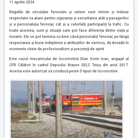
11 aprilie 2024
Regulile de circulație feroviare și rutiere sunt stricte și trebuie
respectate ca atare pentru siguranța și securitatea atât a pasagerilor
și a personalului feroviar, cât și a celorlalți participanți la trafic. Cu
toate acestea, sunt și situații care pot face diferența dintre viață și
moarte. Ele se pot termina cu bine când personalul feroviar, pe lângă
respectarea și buna îndeplinire a atribuțiilor de serviciu, dă dovadă în
momente cheie de profesionalism și prezență de spirit.
Este cazul mecanicului de locomotivă Stan Sorin Ioan, angajat al
CFR Călători în cadrul Depoului Brașov SELC Teiuș din anul 2017.
Acesta este autorizat să conducă peste 5 tipuri de locomotive.