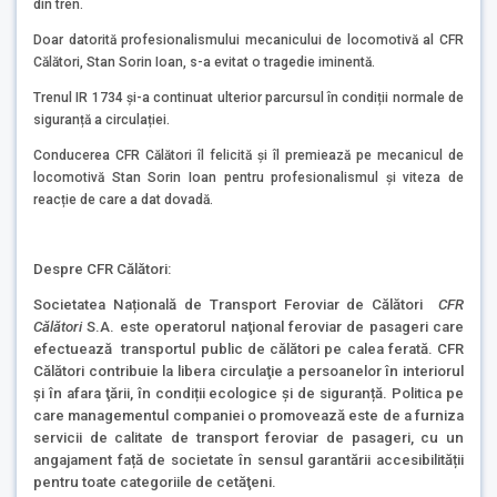
din tren.
Doar datorită profesionalismului mecanicului de locomotivă al CFR
Călători, Stan Sorin Ioan, s-a evitat o tragedie iminentă.
Trenul IR 1734 şi-a continuat ulterior parcursul în condiții normale de
siguranță a circulației.
Conducerea CFR Călători îl felicită și îl premiează pe mecanicul de
locomotivă Stan Sorin Ioan pentru profesionalismul și viteza de
reacție de care a dat dovadă.
Despre CFR Călători:
Societatea Națională de Transport Feroviar de Călători
CFR
Călători
S.A. este operatorul naţional feroviar de pasageri care
efectuează transportul public de călători pe calea ferată. CFR
Călători contribuie la libera circulaţie a persoanelor în interiorul
şi în afara ţării, în condiții ecologice și de siguranță. Politica pe
care managementul companiei o promovează este de a furniza
servicii de calitate de transport feroviar de pasageri, cu un
angajament față de societate în sensul garantării accesibilității
pentru toate categoriile de cetăţeni.