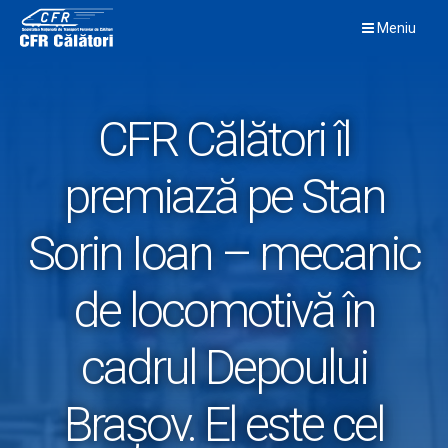
Skip
Meniu
to
content
CFR Călători îl
premiază pe Stan
Sorin Ioan – mecanic
de locomotivă în
cadrul Depoului
Brașov. El este cel