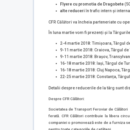
Flyere cu promotia de Dragobete
(50
alte reduceri
în trafic intern şi intern
CFR Călători va încheia parteneriate cu oper
În luna martie vom fi prezenți și la Târgurile
2-4 martie 2018: Timișoara, Târgul 
9-11 martie 2018: Craiova, Târgul de 
9-11 martie 2018: Brașov, Transylvan
16-18 martie 2018: Iași, Târgul de T
16-18 martie 2018: Cluj Napoca, Târgu
22-25 martie 2018: Constanța, Târgu
Detalii despre reducerile de la târg sunt di
Despre CFR Călători:
Societatea de Transport Feroviar de Călători
ferată. CFR Călători contribuie la libera circ
companiei o promovează este de a furniza servi
pentru toate categoriile de cetăţeni.