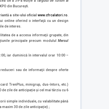
 cea de a 39-a ediție a
Târgului de Turism al
XPO din Bucureşti.
iantă a site-ului oficial
www.cfrcalatori.ro
.
ui online oferind o interfaţă cu un design
ile de interes.
litatea de a accesa informaţii grupate, din
Secțiunile principale precum modulul
Mersul
:00, iar duminică în intervalul orar 10:00 –
e reduceri sau de informaţii despre oferte
 card TrenPlus, minigrup, dus-întors, etc.)
e zile de anticipație și cel mai târziu cu 6
ătorii simple individuale, cu valabilitate până
a maxim 30 de zile anticipație) ;