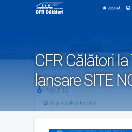
Skip
ACASĂ
to
content
CFR Călători la
lansare SITE 