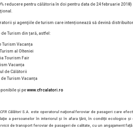
% reducere pentru călătoria în doi pentru data de 24 februarie 2018)
aţional.
atorii şi agenţiile de turism care intenționează să devină distribuitor
 de Turism din țară, astfel:
de Turism Vacanța
Turism al Olteniei
ia Tourism Fair
urism Vacanța
l de Călătorii
l de Turism Vacanța
sponibile și pe
www.cfrcalatori.ro
CFR Călători
S.A. este operatorul naţional feroviar de pasageri care efec
ulaţie a persoanelor în interiorul şi în afara ţării, în condiții ecologice
cii de transport feroviar de pasageri de calitate, cu un angajament față de