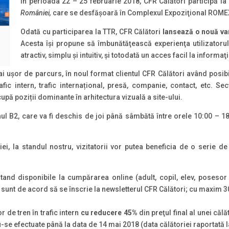
În perioada 22 – 25 februarie 2018, CFR Călători participă la
României,
care se desfășoară în Complexul Expoziţional ROME
Odată cu participarea la TTR, CFR Călători
lansează
o nouă var
Acesta își propune să îmbunătăţească experienţa utilizatorul
atractiv, simplu şi intuitiv, şi totodată un acces facil la informaţi
 uşor de parcurs, în noul format clientul CFR Călători având posibi
trafic intern, trafic internațional, presă, companie, contact, etc. 
upă poziții dominante în arhitectura vizuală a site-ului.
ul B2, care va fi deschis de joi până sâmbătă între orele 10:00 – 18
i, la standul nostru, vizitatorii vor putea beneficia de o serie d
stand disponibile la cumpărarea online (adult, copil, elev, posesor
unt de acord să se înscrie la newsletterul CFR Călători; cu maxim 30 d
 de tren în trafic intern
cu reducere 45%
din preţul final al unei căl
u-se efectuate până la data de 14 mai 2018 (data călătoriei raportată l