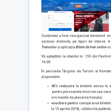
Conţinutul a fost reorganizat devenind mai
secțiuni distincte, pe tipuri de interes: 
Trenurilor
și aplicația
Bilete de tren online
oc
Vă aşteptăm la standul nr. 155 din Pavilion
16:00.
În perioada Târgului de Turism al Românie
disponibile:
45%
reducere
la biletele emise la 
pentru persoanele înscrise sau care s
ore înainte de plecarea trenului;
vouchere pentru
cumpărarea biletelor
la 15 aprilie 2018, călătoriile putând