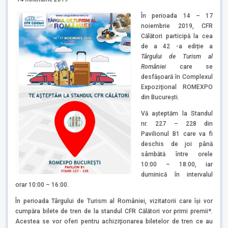
În perioada 14 – 17
noiembrie 2019, CFR
Călători participă la cea
de a 42 -a ediție a
Târgului de Turism al
României
care se
desfăşoară în Complexul
Expoziţional ROMEXPO
din Bucureşti.
Vă aşteptăm la Standul
nr. 227 – 228 din
Pavilionul B1 care va fi
deschis de joi până
sâmbătă între orele
10:00 – 18:00, iar
duminică în intervalul
orar 10:00 – 16:00.
În perioada Târgului de Turism al României, vizitatorii care îşi vor
cumpăra bilete de tren de la standul CFR Călători vor primi premii*
.
Acestea se vor oferi pentru achiziţionarea biletelor de tren ce au