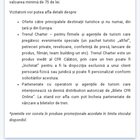
valoarea minimă de 75 de lei.
Vizitatorii vor putea afla detalii despre:
Oferte către principalele destinații turistice şi nu numai, din
țară și din Europa.
Trenul Charter – pentru firmele și agențiile de turism care
pregătesc evenimente speciale (un pachet turistic „altfel”,
petreceri private, revelioane, conferinţă de presă, lansare de
produs, filmări, team building-uri etc). Trenul Charter este un
produs inedit al CFR Călători, prin care un tren poate fi
„închiriat” pentru a fi la dispoziţia exclusivă a unui client
persoană fizică sau juridică și poate fi personalizat conform
solicitărilor acestuia.
Parteneriate cu operatorii și agenţiile de turism care
intenționează să devină distribuitori autorizați de „Bilete CFR
Online”. La stand vor afla cum pot încheia parteneriate de
vânzare a biletelor de tren.
*
premiile vor consta în produse promoţionale acordate în limita stocului
disponibil
.