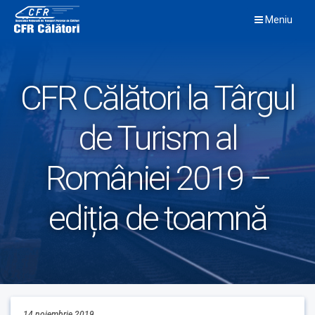
Skip
Meniu
to
content
CFR Călători la Târgul
de Turism al
României 2019 –
ediția de toamnă
14 noiembrie 2019