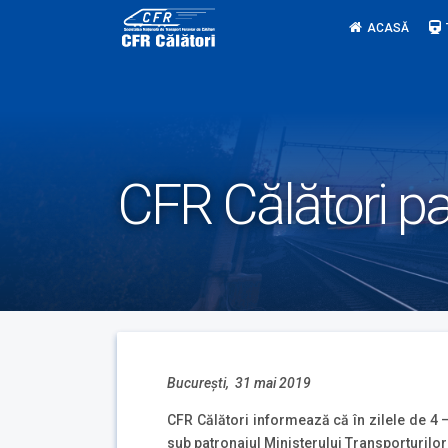
Skip
ACASĂ
to
content
CFR Călători pa
Bucureşti, 31 mai 2019
CFR Călători informează că în zilele de 4 
sub patronajul Ministerului Transporturilor 