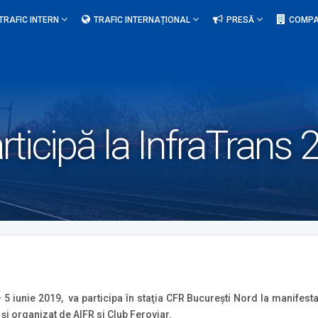
TRAFIC INTERN
TRAFIC INTERNAȚIONAL
PRESĂ
COMPA
rticipă la InfraTrans
– 5 iunie 2019, va participa în staţia CFR Bucureşti Nord la manifes
şi organizat de AIFR si Club Feroviar.