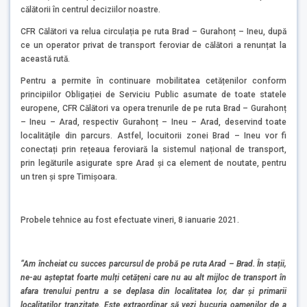
călătorii în centrul deciziilor noastre.
CFR Călători va relua circulația pe ruta Brad – Gurahonț – Ineu, după
ce un operator privat de transport feroviar de călători a renunțat la
această rută.
Pentru a permite în continuare mobilitatea cetățenilor conform
principiilor Obligației de Serviciu Public asumate de toate statele
europene, CFR Călători va opera trenurile de pe ruta Brad – Gurahonț
– Ineu – Arad, respectiv Gurahonț – Ineu – Arad, deservind toate
localităţile din parcurs. Astfel, locuitorii zonei Brad – Ineu vor fi
conectați prin rețeaua feroviară la sistemul național de transport,
prin legăturile asigurate spre Arad și ca element de noutate, pentru
un tren și spre Timișoara.
Probele tehnice au fost efectuate vineri, 8 ianuarie 2021.
“Am încheiat cu succes parcursul de probă pe ruta Arad – Brad.
Î
n stații,
ne-au așteptat foarte mul
ț
i cetățeni care nu au alt mijloc de transport
î
n
afara trenului pentru a se deplasa din localitatea lor, dar și primarii
localitaților tranzitate. Este extraordinar să vezi bucuria oamenilor de a