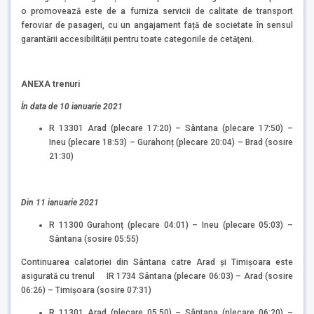
o promovează este de a furniza servicii de calitate de transport
feroviar de pasageri, cu un angajament față de societate în sensul
garantării accesibilității pentru toate categoriile de cetăţeni.
ANEXA trenuri
În data de 10 ianuarie 2021
R 13301 Arad (plecare 17:20) – Sântana (plecare 17:50) –
Ineu (plecare 18:53) – Gurahonț (plecare 20:04) – Brad (sosire
21:30)
Din 11 ianuarie 2021
R 11300 Gurahonț (plecare 04:01) – Ineu (plecare 05:03) –
Sântana (sosire 05:55)
Continuarea calatoriei din Sântana catre Arad și Timișoara este
asigurată cu trenul IR 1734 Sântana (plecare 06:03) – Arad (sosire
06:26) – Timișoara (sosire 07:31)
R 11301 Arad (plecare 05:50) – Sântana (plecare 06:20) –