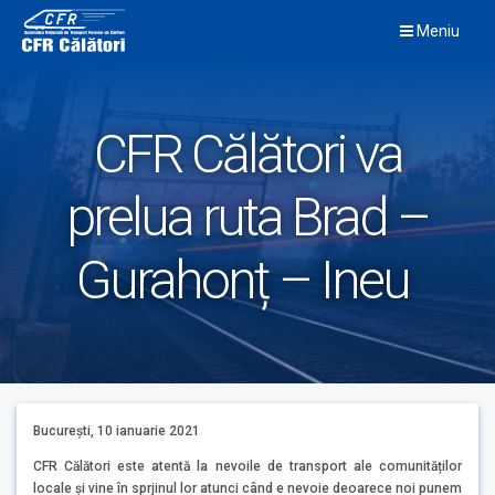
Skip
Meniu
to
content
CFR Călători va
prelua ruta Brad –
Gurahonț – Ineu
București, 10 ianuarie 2021
CFR Călători este atentă la nevoile de transport ale comunităților
locale și vine în sprjinul lor atunci când e nevoie deoarece noi punem