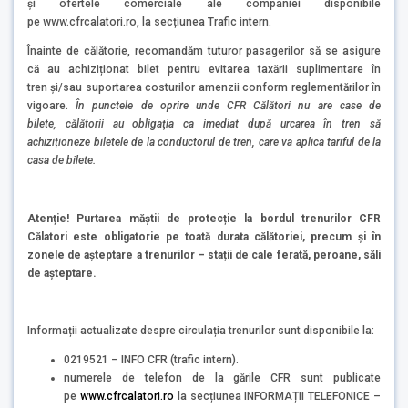
și ofertele comerciale ale companiei disponibile
pe www.cfrcalatori.ro, la secțiunea Trafic intern.
Înainte de călătorie, recomandăm tuturor pasagerilor să se asigure
că au achiziționat bilet pentru evitarea taxării suplimentare în
tren și/sau suportarea costurilor amenzii conform reglementărilor în
vigoare.
În punctele de oprire unde CFR Călători nu are case de
bilete, călătorii au obligaţia ca imediat după urcarea în tren să
achiziționeze biletele de la conductorul de tren, care va aplica tariful de la
casa de bilete.
Atenție! Purtarea măștii de protecție la bordul trenurilor CFR
Călatori este obligatorie pe toată durata călătoriei, precum și în
zonele de așteptare a trenurilor – stații de cale ferată, peroane, săli
de așteptare.
Informații actualizate despre circulația trenurilor sunt disponibile la:
0219521 – INFO CFR (trafic intern).
numerele de telefon de la gările CFR sunt publicate
pe
www.cfrcalatori.ro
la secțiunea INFORMAȚII TELEFONICE –