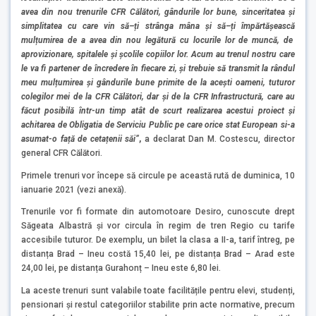
avea din nou trenurile CFR C
ă
l
ă
tori, g
â
ndurile lor bune, sinceritatea
ș
i
simplitatea cu care vin s
ă
–
ț
i str
â
nga mâna
ș
i s
ă
–
ț
i
î
mp
ă
rt
ăș
easc
ă
mul
ț
umirea de a avea din nou legătură cu locurile lor de munc
ă
, de
aprovizionare, spitalele
ș
i
ș
colile copiilor lor. Acum au trenul nostru care
le va fi partener de
î
ncredere
î
n fiecare zi,
ș
i trebuie s
ă
transmit la r
â
ndul
meu mul
ț
umirea
ș
i g
â
ndurile bune primite de la ace
ș
ti oameni, tuturor
colegilor mei de la CFR C
ă
l
ă
tori, dar
ș
i de la CFR Infrastructur
ă
, care au
f
ă
cut posibil
ă î
ntr-un timp at
â
t de scurt realizarea acestui proiect și
achitarea de Obligatia de Serviciu Public pe care orice stat European si-a
asumat-o față de cetațenii săi”
,
a declarat Dan M. Costescu, director
general CFR Călători.
Primele trenuri vor începe să circule pe această rută de duminica, 10
ianuarie 2021 (vezi anexă).
Trenurile vor fi formate din automotoare Desiro, cunoscute drept
Săgeata Albastră și vor circula în regim de tren Regio cu tarife
accesibile tuturor. De exemplu, un bilet la clasa a II-a, tarif întreg, pe
distanța Brad – Ineu costă 15,40 lei, pe distanța Brad – Arad este
24,00 lei, pe distanța Gurahonț – Ineu este 6,80 lei.
La aceste trenuri sunt valabile toate facilitățile pentru elevi, studenți,
pensionari și restul categoriilor stabilite prin acte normative, precum