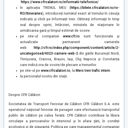
https://www.cfrcalatori.ro/informatii-telefonice/
în aplicația TRENUL MEU (
https://bilete.cfrcalatori.ro/ro-
RO/Itineraries
), introduceţi numărul exact al trenului în căsuţa
indicată şi click pe Informații tren. Obtineţi informaţii în timp
real despre opriri, întârzieri, minutele de staţionare în
următoarea gară şi timpul estimat de sosire.
pe site-ul companiei
www.cfr.ro
sunt funcționale și
actualizate permanent camerele
web
http://cfr.ro/index.php/component/content/article/2-
uncategorised/4023-camere-web-2
din gările București Nord,
Timișoara, Craiova, Brașov, Iași, Cluj Napoca și Constanța
care indică ora de sosire/de plecare a trenurilor.
pe site-ul pe
www.cfrcalatori.ro
, la
Mers tren trafic intern
.
la personalul nostru din staţii.
Despre CFR Călători:
Societatea de Transport Feroviar de Călători CFR Călători S.A. este
operatorul naţional feroviar de pasageri care efectuează transportul
public de călători pe calea ferată. CFR Călători contribuie la libera
circulaţie a persoanelor în interiorul şi în afara ţării, în condiții
ecologice și de siguranță. Politica pe care managementul companiei