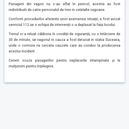
Pasagerii din vagon nu s-au aflat în pericol, acestia au fost
redistribuiti de catre personalul de tren in celelalte vagoane.
Conform procedurilor aferente unor asemenea situații, a fost avizat
serviciul 112 iar o echipa de intervenții s-a deplasat la fața locului.
Trenul si-a reluat călătoria în condiții de siguranță, cu o întârziere de
30 de minute, iar vagonul in cauza a fost detasat in statia Suceava,
unde o comisie va cerceta cauzele care au condus la producerea
acestui incident.
Cerem scuze pasagerilor pentru neplăcerile intampinate şi le
mulţumim pentru înţelegere.