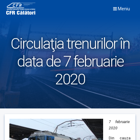
Skip
Meniu
to
content
Circulaţia trenurilor în
data de 7 februarie
2020
7 februarie
2020
Din cauza