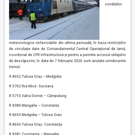
condițiilor
meteorologice nefavorabile din ultima perioadă, în baza restricţiilor
de circulaţie date de Comandamentul Central Operaţional de Iarnă,
coordonat de CFR Infrastructură și pentru a permite accesul utilajelor
de deszăpezire, în data de 7 februarie 2020 sunt anulate următoarele
trenuri:
R 8652 Tulcea Oraș – Medgidia
R 5702 Ilva Mică- Suceava
R 5710 Vatra Dornei – Câmpulung
R 8380 Mangalia – Constanța
R 8653 Medgidia – Tulcea Oras
R 8654 Tulcea Oraș- Constanța
R 8381 Constanța – Mangalia