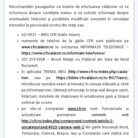
Recomandăm pasagerilor ca înainte de efectuarea călătoriei să se
informeze despre condiţiile meteo şi să solicite informaţii despre
eventualele întârzieri şi posibilele modificări survenite în circulaţia
trenurilor la personalul nostru din staţii sau:
0219521 – INFO CFR (trafic intern).
numerele de telefon de la gările CFR sunt publicate pe
www.cfrcalatori.ro
la secțiunea INFORMAȚII TELEFONICE –
https://www.cfrcalatori.ro/informatii-telefonice/
021.319.0358 – Biroul Relaţii cu Publicul din Gara de Nord
București;
în aplicația TRENUL MEU (
http://www.cfr.ro/index.php/cauta-
tren
sau pe
https://bilete.cfrcalatori.ro/ro-RO/Trains
),
introduceţi numărul exact al trenului în căsuţa indicată şi click
pe Informații tren. Obtineţi informaţii în timp real despre opriri,
întârzieri, minutele de staţionare în următoarea gară şi timpul
estimat de sosire.
pe site-ul companiei
www.cfr.ro
sunt funcționale și
actualizate permanent
camerele web
http://cfr.ro/index.php/component/content/article/2-
uncategorised/4023-camere-web-2
din gările București Nord,
Timișoara, Craiova, Brașov, Iași și Constanța care indică ora