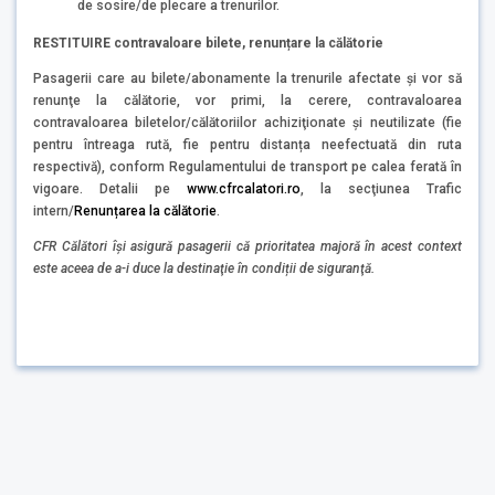
de sosire/de plecare a trenurilor.
RESTITUIRE contravaloare bilete, renunțare la călătorie
Pasagerii care au bilete/abonamente la trenurile afectate şi vor să
renunţe la călătorie, vor primi, la cerere, contravaloarea
contravaloarea biletelor/călătoriilor achiziţionate şi neutilizate (fie
pentru întreaga rută, fie pentru distanța neefectuată din ruta
respectivă), conform Regulamentului de transport pe calea ferată în
vigoare. Detalii pe
www.cfrcalatori.ro
, la secţiunea Trafic
intern/
Renunțarea la călătorie
.
CFR Călători îşi asigură pasagerii că prioritatea majoră în acest context
este aceea de a-i duce la destinaţie în condiții de siguranţă.