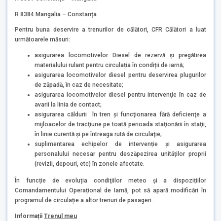
R 8384 Mangalia – Constanța
Pentru buna deservire a trenurilor de călători, CFR Călători a luat
următoarele măsuri:
asigurarea locomotivelor Diesel de rezervă și pregătirea
materialului rulant pentru circulația în condiții de iarnă;
asigurarea locomotivelor diesel pentru deservirea plugurilor
de zăpadă, în caz de necesitate;
asigurarea locomotivelor diesel pentru intervenţie în caz de
avarii la linia de contact;
asigurarea căldurii în tren şi funcţionarea fără deficienţe a
mijloacelor de tracţiune pe toată perioada staţionării în staţii,
în linie curentă şi pe întreaga rută de circulaţie;
suplimentarea echipelor de intervenție și asigurarea
personalului necesar pentru deszăpezirea unităților proprii
(revizii, depouri, etc) în zonele afectate.
În funcție de evoluția condiţiilor meteo și a dispozițiilor
Comandamentului Operațional de Iarnă, pot să apară modificări în
programul de circulație a altor trenuri de pasageri .
Informații
Trenul meu