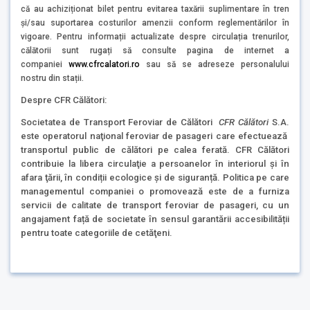
că au achiziționat bilet pentru evitarea taxării suplimentare în tren
și/sau suportarea costurilor amenzii conform reglementărilor în
vigoare. Pentru informații actualizate despre circulația trenurilor,
călătorii sunt rugați să consulte pagina de internet a
companiei
www.cfrcalatori.ro
sau să se adreseze personalului
nostru din stații.
Despre CFR Călători:
Societatea de Transport Feroviar de Călători
CFR Călători
S.A.
este operatorul naţional feroviar de pasageri care efectuează
transportul public de călători pe calea ferată. CFR Călători
contribuie la libera circulaţie a persoanelor în interiorul şi în
afara ţării, în condiții ecologice și de siguranță. Politica pe care
managementul companiei o promovează este de a furniza
servicii de calitate de transport feroviar de pasageri, cu un
angajament față de societate în sensul garantării accesibilității
pentru toate categoriile de cetăţeni.