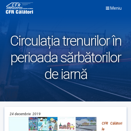
Skip
Meniu
to
content
Circulația trenurilor în
perioada sărbătorilor
de iarnă
24 decembrie 2019
CFR Călători
le