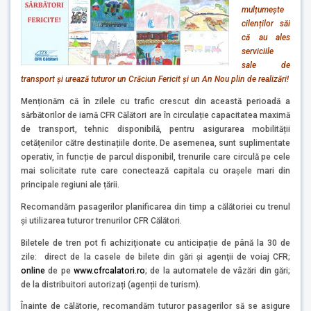
mulțumeşte
cilenților săi
că au ales
serviciile
sale de
transport și
urează tuturor un Crăciun Fericit și un An Nou plin de realizări!
Menționăm că în zilele cu trafic crescut din această perioadă a
sărbătorilor de iarnă CFR Călători are în circulație capacitatea maximă
de transport, tehnic disponibilă, pentru asigurarea mobilității
cetățenilor către destinațiile dorite. De asemenea, sunt suplimentate
operativ, în funcție de parcul disponibil, trenurile care circulă pe cele
mai solicitate rute care conectează capitala cu orașele mari din
principale regiuni ale țării.
Recomandăm pasagerilor planificarea din timp a călătoriei cu trenul
și utilizarea tuturor trenurilor CFR Călători.
Biletele de tren pot fi achiziţionate cu anticipație de până la 30 de
zile: direct de la casele de bilete din gări și agenţii de voiaj CFR;
online
de pe
www.cfrcalatori.ro
; de la automatele de vâzări din gări;
de la distribuitori autorizați (agenții de turism).
Înainte de călătorie, recomandăm tuturor pasagerilor să se asigure