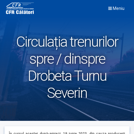
Skip
Meniu
to
content
Circulația trenurilor
spre / dinspre
Drobeta Turnu
Severin
În cursul acestei după-amiezi, 19 iunie 2023, din cauza producerii