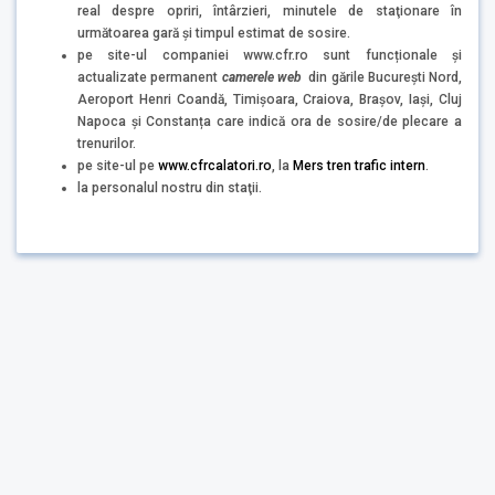
real despre opriri, întârzieri, minutele de staţionare în
următoarea gară şi timpul estimat de sosire.
pe site-ul companiei www.cfr.ro sunt funcționale și
actualizate permanent
camerele web
din gările București Nord,
Aeroport Henri Coandă, Timișoara, Craiova, Brașov, Iași, Cluj
Napoca și Constanța care indică ora de sosire/de plecare a
trenurilor.
pe site-ul pe
www.cfrcalatori.ro
, la
Mers tren trafic intern
.
la personalul nostru din staţii.