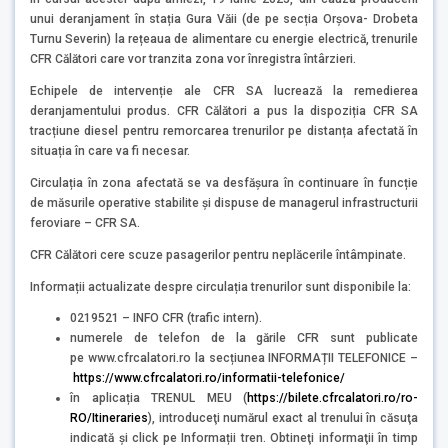
unui deranjament în stația Gura Văii (de pe secția Orșova- Drobeta
Turnu Severin) la rețeaua de alimentare cu energie electrică, trenurile
CFR Călători care vor tranzita zona vor înregistra întârzieri.
Echipele de intervenție ale CFR SA lucrează la remedierea
deranjamentului produs. CFR Călători a pus la dispoziția CFR SA
tracțiune diesel pentru remorcarea trenurilor pe distanța afectată în
situația în care va fi necesar.
Circulația în zona afectată se va desfășura în continuare în funcție
de măsurile operative stabilite și dispuse de managerul infrastructurii
feroviare – CFR SA.
CFR Călători cere scuze pasagerilor pentru neplăcerile întâmpinate.
Informații actualizate despre circulația trenurilor sunt disponibile la:
0219521 – INFO CFR (trafic intern).
numerele de telefon de la gările CFR sunt publicate
pe www.cfrcalatori.ro la secțiunea INFORMAȚII TELEFONICE –
https://www.cfrcalatori.ro/informatii-telefonice/
în aplicația TRENUL MEU (
https://bilete.cfrcalatori.ro/ro-
RO/Itineraries
), introduceţi numărul exact al trenului în căsuţa
indicată şi click pe Informații tren. Obtineţi informaţii în timp