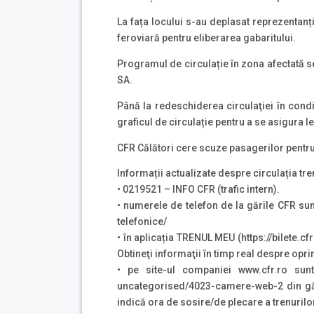
La fața locului s-au deplasat reprezentanț
feroviară pentru eliberarea gabaritului.
Programul de circulație în zona afectată se
SA.
Până la redeschiderea circulaţiei în condiţii
graficul de circulație pentru a se asigura leg
CFR Călători cere scuze pasagerilor pentru 
Informații actualizate despre circulația tre
• 0219521 – INFO CFR (trafic intern).
• numerele de telefon de la gările CFR sun
telefonice/
• în aplicația TRENUL MEU (https://bilete.cfr
Obtineţi informaţii în timp real despre opri
• pe site-ul companiei www.cfr.ro sunt 
uncategorised/4023-camere-web-2 din gări
indică ora de sosire/de plecare a trenurilo