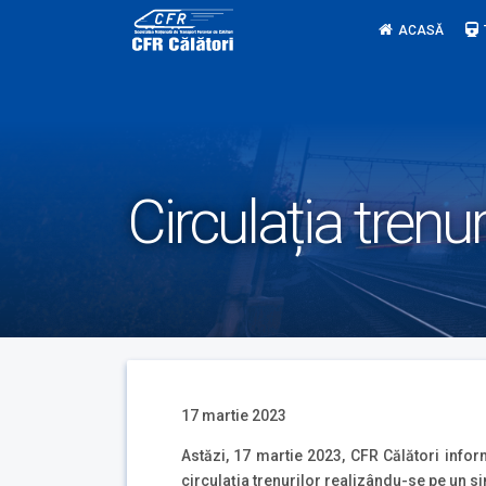
Skip
ACASĂ
to
content
Circulația trenu
17 martie 2023
Astăzi, 17 martie 2023, CFR Călători inform
circulația trenurilor realizându-se pe un sin