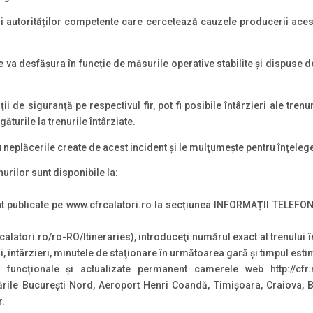
ii autorităților competente care cercetează cauzele producerii acest
 va desfășura în funcție de măsurile operative stabilite și dispuse 
 de siguranţă pe respectivul fir, pot fi posibile întârzieri ale trenur
ăturile la trenurile întârziate.
neplăcerile create de acest incident şi le mulţumește pentru înţeleg
nurilor sunt disponibile la:
t publicate pe www.cfrcalatori.ro la secțiunea INFORMAȚII TELEFONI
calatori.ro/ro-RO/Itineraries), introduceţi numărul exact al trenului î
ri, întârzieri, minutele de staţionare în următoarea gară şi timpul esti
funcționale și actualizate permanent camerele web http://cfr.r
le București Nord, Aeroport Henri Coandă, Timișoara, Craiova, Br
r.