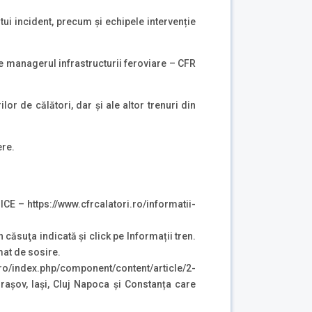
ui incident, precum și echipele intervenție
de managerul infrastructurii feroviare – CFR
ilor de călători, dar și ale altor trenuri din
ere.
CE – https://www.cfrcalatori.ro/informatii-
n căsuţa indicată şi click pe Informații tren.
mat de sosire.
o/index.php/component/content/article/2-
așov, Iași, Cluj Napoca și Constanța care