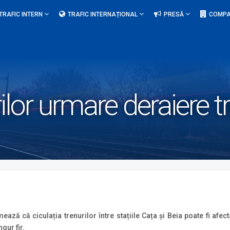
TRAFIC INTERN
TRAFIC INTERNAȚIONAL
PRESĂ
COMPA
rilor urmare deraiere 
ează că ciculația trenurilor între stațiile Cața și Beia poate fi afec
gur fir.