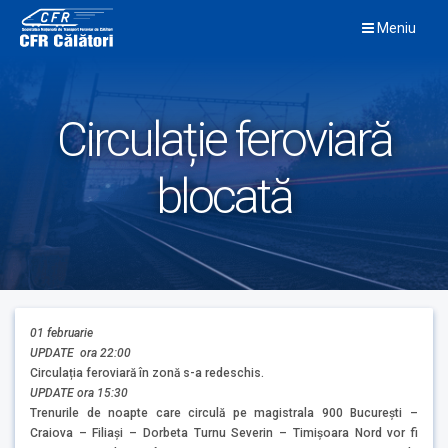
Skip
Meniu
to
content
Circulație feroviară
blocată
01 februarie
UPDATE ora 22:00
Circulația feroviară în zonă s-a redeschis.
UPDATE ora 15:30
Trenurile de noapte care circulă pe magistrala 900 Bucureşti –
Craiova – Filiaşi – Dorbeta Turnu Severin – Timişoara Nord vor fi