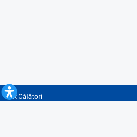
CFR Călători
Blog
Servicii pentru reclamă și publicitate
Politica de Confidenţialitate