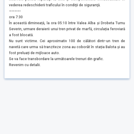
vederea redeschiderii traficului în condiţii de siguranţă.
————-
ora 7:30
În această dimineață, la ora 05:10 între Valea Alba și Drobeta Turnu
Severin, urmare deraierii unui tren privat de marfă, circulația feroviară
a fost blocată.
Nu sunt victime. Cei aproximativ 100 de călători dintr-un tren de
navetă care urma să tranziteze zona au coborât în stația Balota și au
fost preluați de mijloace auto.
Se va face transbordare la următoarele trenuri din grafic.
Revenim cu detalii.