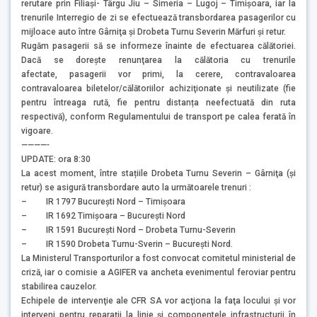
rerutare prin Filiaşi- Târgu Jiu – Simeria – Lugoj – Timişoara, iar la
trenurile Interregio de zi se efectuează transbordarea pasagerilor cu
mijloace auto între Gârniţa şi Drobeta Turnu Severin Mărfuri şi retur.
Rugăm pasagerii să se informeze înainte de efectuarea călătoriei.
Dacă se doreşte renunţarea la călătoria cu trenurile
afectate, pasagerii vor primi, la cerere, contravaloarea
contravaloarea biletelor/călătoriilor achiziţionate şi neutilizate (fie
pentru întreaga rută, fie pentru distanța neefectuată din ruta
respectivă), conform Regulamentului de transport pe calea ferată în
vigoare.
————-
UPDATE: ora 8:30
La acest moment, între stațiile Drobeta Turnu Severin – Gârniţa (și
retur) se asigură transbordare auto la următoarele trenuri :
– IR 1797 București Nord – Timișoara
– IR 1692 Timișoara – București Nord
– IR 1591 București Nord – Drobeta Turnu-Severin
– IR 1590 Drobeta Turnu-Sverin – București Nord.
La Ministerul Transporturilor a fost convocat comitetul ministerial de
criză, iar o comisie a AGIFER va ancheta evenimentul feroviar pentru
stabilirea cauzelor.
Echipele de intervenţie ale CFR SA vor acţiona la faţa locului și vor
interveni pentru reparaţii la linie şi componentele infrastructurii în