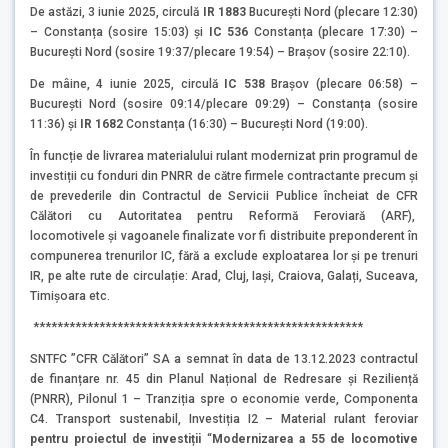
De astăzi, 3 iunie 2025, circulă
IR 1883
București Nord (plecare 12:30)
– Constanța (sosire 15:03) și
IC 536
Constanța (plecare 17:30) –
București Nord (sosire 19:37/plecare 19:54) – Brașov (sosire 22:10).
De mâine, 4 iunie 2025, circulă
IC 538
Brașov (plecare 06:58) –
București Nord (sosire 09:14/plecare 09:29) – Constanța (sosire
11:36) și
IR 1682
Constanța (16:30) – București Nord (19:00).
În funcție de livrarea materialului rulant modernizat prin programul de
investiții cu fonduri din PNRR de către firmele contractante precum și
de prevederile din Contractul de Servicii Publice încheiat de CFR
Călători cu Autoritatea pentru Reformă Feroviară (ARF),
locomotivele și vagoanele finalizate vor fi distribuite preponderent în
compunerea trenurilor IC, fără a exclude exploatarea lor și pe trenuri
IR, pe alte rute de circulație: Arad, Cluj, Iași, Craiova, Galați, Suceava,
Timișoara etc.
*******************************************************
SNTFC ”CFR Călători” SA a semnat în data de 13.12.2023 contractul
de finanțare nr. 45 din Planul Național de Redresare și Reziliență
(PNRR), Pilonul 1 – Tranziția spre o economie verde, Componenta
C4. Transport sustenabil, Investiția I2 – Material rulant feroviar
pentru proiectul de investiții
“
Modernizarea a 55 de locomotive