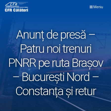
Skip
Meniu
to
content
Anunț de presă –
Patru noi trenuri
PNRR pe ruta Brașov
– București Nord –
Constanța și retur