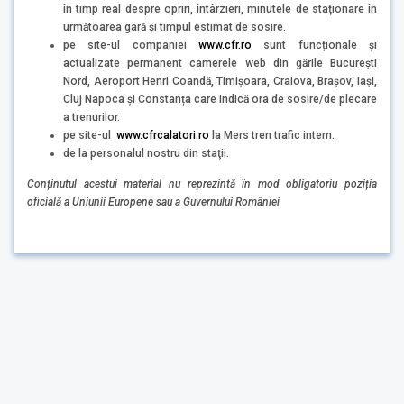
în timp real despre opriri, întârzieri, minutele de staţionare în
următoarea gară şi timpul estimat de sosire.
pe site-ul companiei
www.cfr.ro
sunt funcționale și
actualizate permanent camerele web din gările București
Nord, Aeroport Henri Coandă, Timișoara, Craiova, Brașov, Iași,
Cluj Napoca și Constanța care indică ora de sosire/de plecare
a trenurilor.
pe site-ul
www.cfrcalatori.ro
la Mers tren trafic intern.
de la personalul nostru din staţii.
Conținutul acestui material nu reprezintă în mod obligatoriu poziția
oficială a Uniunii Europene sau a Guvernului României