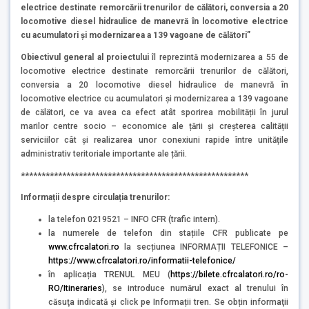
electrice destinate remorcării trenurilor de călători, conversia a 20
locomotive diesel hidraulice de manevră în locomotive electrice
cu acumulatori și modernizarea a 139 vagoane de călători
”
Obiectivul general al proiectului
îl reprezintă modernizarea a 55 de
locomotive electrice destinate remorcării trenurilor de călători,
conversia a 20 locomotive diesel hidraulice de manevră în
locomotive electrice cu acumulatori și modernizarea a 139 vagoane
de călători, ce va avea ca efect atât sporirea mobilității în jurul
marilor centre socio – economice ale țării și creșterea calității
serviciilor cât și realizarea unor conexiuni rapide între unitățile
administrativ teritoriale importante ale țării.
*******************************************************
Informații despre circulația trenurilor:
la telefon 0219521 – INFO CFR (trafic intern).
la numerele de telefon din stațiile CFR publicate pe
www.cfrcalatori.ro
la secțiunea INFORMAȚII TELEFONICE –
https://www.cfrcalatori.ro/informatii-telefonice/
în aplicația TRENUL MEU (
https://bilete.cfrcalatori.ro/ro-
RO/Itineraries
), se introduce numărul exact al trenului în
căsuţa indicată şi click pe Informații tren. Se obțin informaţii