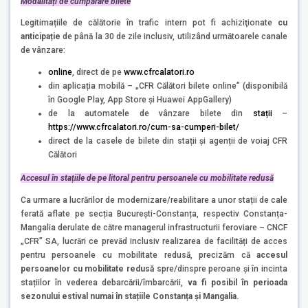
Modalități de cumpărare
bilete
Legitimațiile de călătorie în trafic intern pot fi achiziţionate
cu
anticipație
de până la 30 de zile inclusiv, utilizând următoarele canale
de vânzare:
online
, direct de pe
www.cfrcalatori.ro
din aplicația mobilă – „CFR Călători bilete online” (disponibilă
în Google Play, App Store și Huawei AppGallery)
de la automatele de vânzare bilete din
stații
–
https://www.cfrcalatori.ro/cum-sa-cumperi-bilet/
direct de la casele de bilete din stații și agenții de voiaj CFR
Călători
Accesul
în stațiile de pe litoral pentru persoanele cu mobilitate redusă
Ca urmare a lucrărilor de modernizare/reabilitare a unor stații de cale
ferată aflate pe secția București-Constanța, respectiv Constanța-
Mangalia derulate de către managerul infrastructurii feroviare – CNCF
„CFR” SA, lucrări ce prevăd inclusiv realizarea de facilități de acces
pentru persoanele cu mobilitate redusă, precizăm că
accesul
persoanelor cu mobilitate redusă
spre/dinspre peroane și în incinta
stațiilor în vederea debarcării/îmbarcării,
va fi posibil în perioada
sezonului estival numai în stațiile Constanța și Mangalia.