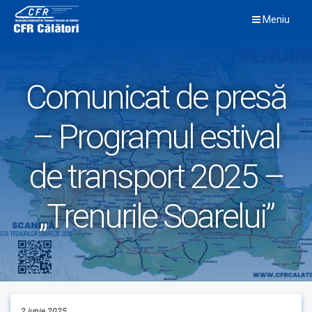
Skip
Meniu
to
content
Comunicat de presă
– Programul estival
de transport 2025 –
„Trenurile Soarelui”
2 iunie 2025