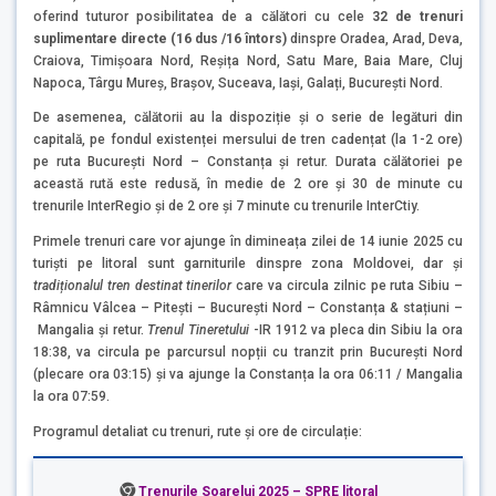
oferind tuturor posibilitatea de a călători cu cele
32 de trenuri
suplimentare directe
(16 dus /16 întors)
dinspre Oradea, Arad, Deva,
Craiova, Timișoara Nord, Reșița Nord, Satu Mare, Baia Mare, Cluj
Napoca, Târgu Mureș, Brașov, Suceava, Iași, Galați, București Nord.
De asemenea, călătorii au la dispoziție și o serie de legături din
capitală, pe fondul existenței mersului de tren cadențat (la 1-2 ore)
pe ruta București Nord – Constanța și retur. Durata călătoriei pe
această rută este redusă, în medie de 2 ore și 30 de minute cu
trenurile InterRegio și de 2 ore și 7 minute cu trenurile InterCtiy.
Primele trenuri care vor ajunge în dimineața zilei de 14 iunie 2025 cu
turiști pe litoral sunt garniturile dinspre zona Moldovei, dar și
tradiționalul tren destinat tinerilor
care va circula zilnic pe ruta Sibiu –
Râmnicu Vâlcea – Piteşti – București Nord – Constanța & stațiuni –
Mangalia şi retur.
Trenul Tineretului
-IR 1912 va pleca din Sibiu la ora
18:38, va circula pe parcursul nopții cu tranzit prin București Nord
(plecare ora 03:15) și va ajunge la Constanța la ora 06:11 / Mangalia
la ora 07:59.
Programul detaliat cu trenuri, rute și ore de circulație:
Trenurile Soarelui 2025 – SPRE litoral