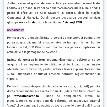
Astfel,
serviciul gratuit de asistență a persoanelor cu mobilitate
redusă la peroane în vederea debarcării/îmbarcării în bune condiții
poate fi efectuat de CFR Călători, la cerere, doar în stațiile
Constanța și Mangalia.
Detalii despre accesarea acestui serviciu
găsiți pe
www.cfrcalatori.ro
, la secțiunea
Asistență PMR
.
Recomandări
Pentru a avea o predictibilitate a cererii de transport și pentru a ne
putea adapta cât mai bine capacitatea de transport la numărul de
locuri solicitat, CFR Călători recomandă pasagerilor
cumpărarea cu
anticipație
a legitimaţiilor de călătorie.
Înainte de urcarea în tren
, recomandăm tuturor călătorilor să se
asigure că au legitimație de călătorie și după caz, documentele
aferente pentru transport, pentru evitarea taxării suplimentare în tren
și/sau suportarea costurilor amenzii conform reglementărilor în
vigoare.
Pentru informații despre circulația trenurilor (ziua, oră, tarif) pe ruta
dorită recomandăm accesarea modulului „Mers tren trafic intern” de
pe
www.cfrcalatori.ro
unde se completează stația de
plecare/sosire, se alege data de călătorie, se accesează butonul
‘caută’ și se generează o pagină cu toate trenurile care circulă în ziua