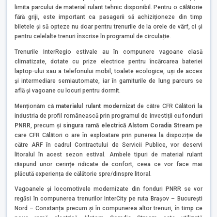
limita parcului de material rulant tehnic disponibil. Pentru o călătorie
fără griji, este important ca pasagerii să achiziționeze din timp
biletele și să opteze nu doar pentru trenurile de la orele de vârf, ci și
pentru celelalte trenuri înscrise în programul de circulație.
Trenurile InterRegio estivale au în compunere vagoane clasă
climatizate, dotate cu prize electrice pentru încărcarea bateriei
laptop-ului sau a telefonului mobil, toalete ecologice, uși de acces
și intermediare semiautomate, iar în garniturile de lung parcurs se
află și vagoane cu locuri pentru dormit.
Menționăm că
materialul rulant modernizat
de către CFR Călători la
industria de profil românească prin programul de investiții
cu fonduri
PNRR
, precum și
singura ramă electrică Alstom Coradia Stream
pe
care CFR Călători o are în exploatare prin punerea la dispoziție de
către ARF în cadrul Contractului de Servicii Publice, vor deservi
litoralul în acest sezon estival. Ambele tipuri de material rulant
răspund unor cerințe ridicate de confort, ceea ce vor face mai
plăcută experiența de călătorie spre/dinspre litoral.
Vagoanele și locomotivele modernizate din fonduri PNRR se vor
regăsi în compunerea trenurilor InterCity pe ruta Brașov – București
Nord – Constanța precum și în compunerea altor trenuri, în timp ce