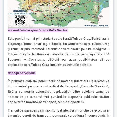
Accesul feroviar spre/dinspre Delta Dunării
Este posibil numai prin stația de cale ferată Tulcea Oraș. Turiștii au la
dispoziție două trenuri Regio directe din Constanța spre Tulcea Oraș
și retur, iar prin intermediul trenurilor care circulă pe ruta Medgidia –
Tulcea Oraș la legătură cu celelalte trenuri de pe magistrala 800
București – Constanța, călătorii vor avea posibilitatea să se
deplaseze spre Tulcea Oraș, inclusiv cu trenurile estivale.
Condiții de călătorie
În perioada estivală, parcul activ de material rulant al CFR Călători va
fi concentrat pe programul estival de transport „Trenurile Soarelui”,
fără a se neglija asigurarea deplasărilor către celelalte zone de
interes de pe teritoriul țării, punând la dispoziția publicului călător
capacitatea maximă de transport, tehnic disponibilă.
Traficul de pasageri va fi monitorizat atent și în funcție de evoluția și
dinamica cererii de transport, compania va acționa în consecință, în