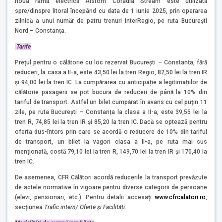
noua ramă electrică Alstom Coradia Stream este utilizată
spre/dinspre litoral începând cu data de 1 iunie 2025, prin operarea
zilnică a unui număr de patru trenuri InterRegio, pe ruta București
Nord – Constanța.
Tarife
Prețul pentru o călătorie cu loc rezervat București – Constanța, fără
reduceri, la casa a II-a, este 43,50 lei la tren Regio, 82,50 lei la tren IR
și 94,00 lei la tren IC. La cumpărarea cu anticipație a legitimațiilor de
călătorie pasagerii se pot bucura de reduceri de până la 10% din
tariful de transport. Astfel un bilet cumpărat în avans cu cel puțin 11
zile, pe ruta București – Constanța la clasa a II-a, este 39,55 lei la
tren R, 74,85 lei la tren IR și 85,20 la tren IC. Dacă se optează pentru
oferta dus-întors prin care se acordă o reducere de 10% din tariful
de transport, un bilet la vagon clasa a II-a, pe ruta mai sus
menționată, costă 79,10 lei la tren R, 149,70 lei la tren IR și 170,40 la
tren IC.
De asemenea, CFR Călători acordă reducerile la transport prevăzute
de actele normative în vigoare pentru diverse categorii de persoane
(elevi, pensionari, etc.). Pentru detalii accesați
www.cfrcalatori.ro
,
secțiunea
Trafic intern/ Oferte și Facilități.