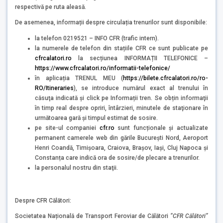
respectivă pe ruta aleasă.
De asemenea, informații despre circulația trenurilor sunt disponibile:
la telefon 0219521 – INFO CFR (trafic intern).
la numerele de telefon din stațiile CFR ce sunt publicate pe
cfrcalatori.ro
la secțiunea INFORMAȚII TELEFONICE –
https://www.cfrcalatori.ro/informatii-telefonice/
în aplicația TRENUL MEU (
https://bilete.cfrcalatori.ro/ro-
RO/Itineraries
), se introduce numărul exact al trenului în
căsuţa indicată şi click pe Informații tren. Se obțin informaţii
în timp real despre opriri, întârzieri, minutele de staţionare în
următoarea gară şi timpul estimat de sosire.
pe site-ul companiei
cfr.ro
sunt funcționale și actualizate
permanent camerele web din gările București Nord, Aeroport
Henri Coandă, Timișoara, Craiova, Brașov, Iași, Cluj Napoca și
Constanța care indică ora de sosire/de plecare a trenurilor.
la personalul nostru din staţii.
Despre CFR Călători:
Societatea Națională de Transport Feroviar de Călători
“
CFR Călători”