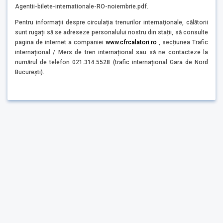
Agentii-bilete-internationale-RO-noiembrie.pdf.
Pentru informații despre circulația trenurilor internaţionale, călătorii
sunt rugați să se adreseze personalului nostru din stații, să consulte
pagina de internet a companiei
www.cfrcalatori.ro
, secțiunea Trafic
internațional / Mers de tren internațional sau să ne contacteze la
numărul de telefon 021.314.5528 (trafic internațional Gara de Nord
București).