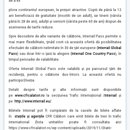
de a ex
plora continentul european, la preţuri atractive. Copiii de până la 12
ani beneficiază de gratuitate (insotiti de un adult), iar tinerii (vârsta
până în 28 de ani), adulţii şi seniorii (vârsta peste 60 de ani) dispun de
asemenea de tarife reduse.
Spre deosebire de alte variante de călătorie, Interrail Pass permite o
mai mare flexibilitate, ţinâd cont că această ofertă dă posibilitatea
efectuării de călătorii nelimitate în 30 de ţări europene (
Interrail Global
Pass
) sau doar într-o ţară la alegere (
Interrail One Country Pass
), în
timpul perioadei de valabilitate.
Oferta Interrail Global Pass este valabilă şi pe parcursul ţării de
rezidenţă, pentru o călătorie dus-întors. La această ofertă nu
participă Elveția.
Detalii despre tarife și alte informații sunt disponibile
pe
www.cfrcalatori.ro
la secțiunea Trafic Internațional /
Interrail
și
pe
http://www.interrail.eu/
.
Biletele Interrail pot fi cumpărate de la casele de bilete aflate
în
stațiile și agențile
CFR Călători care emit bilete de tren în trafic
international (lista unitatilor poate fi consultata aici
https://www.cfrcalatori.ro/wp-content/uploads/2019/11/Statii-