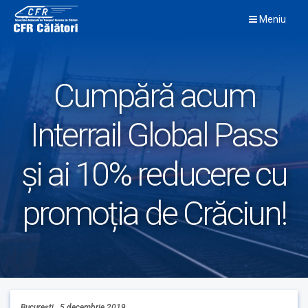
Skip
Meniu
to
content
Cumpără acum
Interrail Global Pass
și ai 10% reducere cu
promoția de Crăciun!
București, 5 decembrie 2019