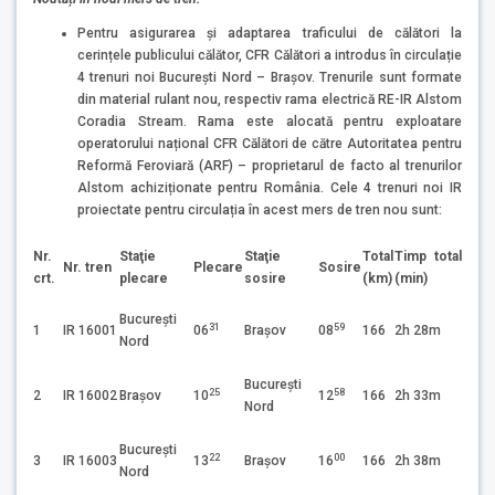
Pentru asigurarea și adaptarea traficului de călători la
cerințele publicului călător, CFR Călători a introdus în circulație
4 trenuri noi București Nord – Brașov. Trenurile sunt formate
din material rulant nou, respectiv rama electrică RE-IR Alstom
Coradia Stream. Rama este alocată pentru exploatare
operatorului național CFR Călători de către Autoritatea pentru
Reformă Feroviară (ARF) – proprietarul de facto al trenurilor
Alstom achiziționate pentru România. Cele 4 trenuri noi IR
proiectate pentru circulația în acest mers de tren nou sunt:
Nr.
Staţie
Staţie
Total
Timp total
Nr. tren
Plecare
Sosire
crt.
plecare
sosire
(km)
(min)
Bucureşti
31
59
1
IR 16001
06
Brașov
08
166
2h 28m
Nord
Bucureşti
25
58
2
IR 16002
Brașov
10
12
166
2h 33m
Nord
Bucureşti
22
00
3
IR 16003
13
Brașov
16
166
2h 38m
Nord