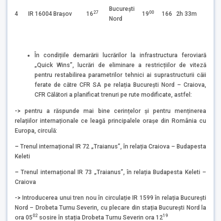
Bucureşti
27
00
4
IR 16004
Brașov
16
19
166
2h 33m
Nord
În condițiile demarării lucrărilor la infrastructura feroviară
„Quick Wins”, lucrări de eliminare a restricțiilor de viteză
pentru restabilirea parametrilor tehnici ai suprastructurii căii
ferate de către CFR SA pe relația București Nord – Craiova,
CFR Călători a planificat trenuri pe rute modificate, astfel:
->
pentru a răspunde mai bine cerințelor și pentru menținerea
relațiilor internaționale ce leagă principalele orașe din România cu
Europa, circulă:
–
Trenul internațional IR 72 „Traianus”, în relația Craiova – Budapesta
Keleti
–
Trenul internațional IR 73 „Traianus”, în relația Budapesta Keleti –
Craiova
->
Introducerea unui tren nou în circulație IR 1599 în relația București
Nord – Drobeta Turnu Severin, cu plecare din stația București Nord la
02
19
ora 05
sosire în stația Drobeta Turnu Severin ora 12