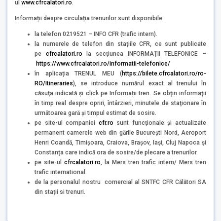
ul
www.cfrcalatori.ro
.
Informații despre circulația trenurilor sunt disponibile:
la telefon 0219521 – INFO CFR (trafic intern).
la numerele de telefon din stațiile CFR, ce sunt publicate
pe
cfrcalatori.ro
la secțiunea INFORMAȚII TELEFONICE –
https://www.cfrcalatori.ro/informatii-telefonice/
în aplicația TRENUL MEU (
https://bilete.cfrcalatori.ro/ro-
RO/Itineraries
), se introduce numărul exact al trenului în
căsuţa indicată şi click pe Informații tren. Se obțin informaţii
în timp real despre opriri, întârzieri, minutele de staţionare în
următoarea gară şi timpul estimat de sosire.
pe site-ul companiei
cfr.ro
sunt funcționale și actualizate
permanent camerele web din gările București Nord, Aeroport
Henri Coandă, Timișoara, Craiova, Brașov, Iași, Cluj Napoca și
Constanța care indică ora de sosire/de plecare a trenurilor.
pe site-ul
cfrcalatori.ro
, la Mers tren trafic intern/ Mers tren
trafic international.
de la personalul nostru comercial al SNTFC CFR Călători SA
din staţii si trenuri.