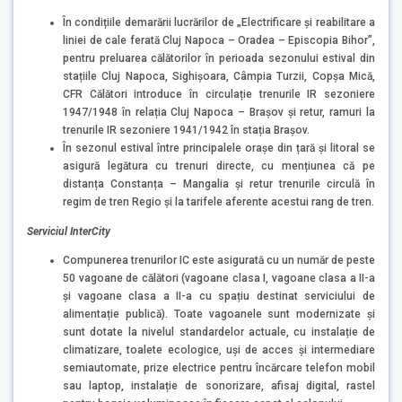
În condițiile demarării lucrărilor de „Electrificare și reabilitare a
liniei de cale ferată Cluj Napoca – Oradea – Episcopia Bihor”,
pentru preluarea călătorilor în perioada sezonului estival din
stațiile Cluj Napoca, Sighișoara, Câmpia Turzii, Copșa Mică,
CFR Călători introduce în circulație trenurile IR sezoniere
1947/1948 în relația Cluj Napoca – Brașov și retur, ramuri la
trenurile IR sezoniere 1941/1942 în stația Brașov.
În sezonul estival între principalele orașe din țară și litoral se
asigură legătura cu trenuri directe, cu mențiunea că pe
distanța Constanța – Mangalia și retur trenurile circulă în
regim de tren Regio și la tarifele aferente acestui rang de tren.
Serviciul InterCity
Compunerea trenurilor IC este asigurată cu un număr de peste
50 vagoane de călători (vagoane clasa I, vagoane clasa a II-a
și vagoane clasa a II-a cu spațiu destinat serviciului de
alimentație publică). Toate vagoanele sunt modernizate și
sunt dotate la nivelul standardelor actuale, cu instalație de
climatizare, toalete ecologice, uși de acces și intermediare
semiautomate, prize electrice pentru încărcare telefon mobil
sau laptop, instalație de sonorizare, afisaj digital, rastel