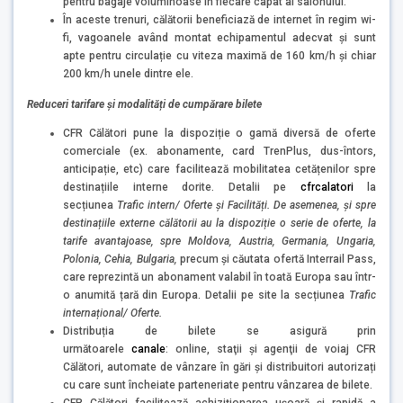
pentru bagaje voluminoase în fiecare capat al salonului.
În aceste trenuri, călătorii beneficiază de internet în regim wi-
fi, vagoanele având montat echipamentul adecvat și sunt
apte pentru circulație cu viteza maximă de 160 km/h și chiar
200 km/h unele dintre ele.
Reduceri tarifare și modalități de cumpărare bilete
CFR Călători pune la dispoziție o gamă diversă de oferte
comerciale (ex. abonamente, card TrenPlus, dus-întors,
anticipație, etc) care facilitează mobilitatea cetățenilor spre
destinațiile interne dorite. Detalii pe
cfrcalatori
la
secțiunea
Trafic intern/ Oferte și Facilități. De asemenea, și spre
destinațiile externe călătorii au la dispoziție o serie de oferte, la
tarife avantajoase, spre Moldova, Austria, Germania, Ungaria,
Polonia, Cehia, Bulgaria
,
precum şi căutata ofertă Interrail Pass,
care reprezintă un abonament valabil în toată Europa sau într-
o anumită țară din Europa. Detalii pe site la secțiunea
Trafic
internațional/ Oferte.
Distribuția de bilete se asigură prin
următoarele
canale
: online, staţii şi agenţii de voiaj CFR
Călători, automate de vânzare în gări și distribuitori autorizați
cu care sunt încheiate parteneriate pentru vânzarea de bilete.
CFR Călători facilitează achiziționarea ușoară și rapidă a