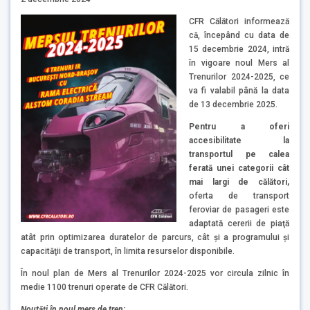
CFR Călători informează
că, începând cu data de
15 decembrie 2024, intră
în vigoare noul Mers al
Trenurilor 2024-2025, ce
va fi valabil până la data
de 13 decembrie 2025.
Pentru a oferi
accesibilitate la
transportul pe calea
ferată unei categorii cât
mai largi de călători,
oferta de transport
feroviar de pasageri este
adaptată cererii de piaţă
atât prin optimizarea duratelor de parcurs, cât şi a programului şi
capacităţii de transport, în limita resurselor disponibile.
În noul plan de Mers al Trenurilor 2024-2025 vor circula zilnic în
medie 1100 trenuri operate de CFR Călători.
Noutăți în noul mers de tren: