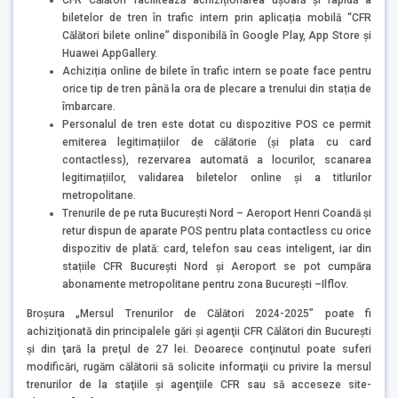
biletelor de tren în trafic intern prin aplicația mobilă “CFR
Călători bilete online” disponibilă în Google Play, App Store și
Huawei AppGallery.
Achiziția online de bilete în trafic intern se poate face pentru
orice tip de tren până la ora de plecare a trenului din stația de
îmbarcare.
Personalul de tren este dotat cu dispozitive POS ce permit
emiterea legitimațiilor de călătorie (și plata cu card
contactless), rezervarea automată a locurilor, scanarea
legitimațiilor, validarea biletelor online și a titlurilor
metropolitane.
Trenurile de pe ruta București Nord – Aeroport Henri Coandă și
retur dispun de aparate POS pentru plata contactless cu orice
dispozitiv de plată: card, telefon sau ceas inteligent, iar din
stațiile CFR București Nord și Aeroport se pot cumpăra
abonamente metropolitane pentru zona București –Ilflov.
Broşura „Mersul Trenurilor de Călători 2024-2025” poate fi
achiziţionată din principalele gări şi agenţii CFR Călători din București
şi din ţară la preţul de 27 lei. Deoarece conţinutul poate suferi
modificări, rugăm călătorii să solicite informaţii cu privire la mersul
trenurilor de la staţiile şi agenţiile CFR sau să acceseze site-