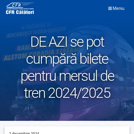
Skip
Meniu
to
content
DE AZI se pot
cumpără bilete
pentru mersul de
tren 2024/2025
2 decembrie 2024