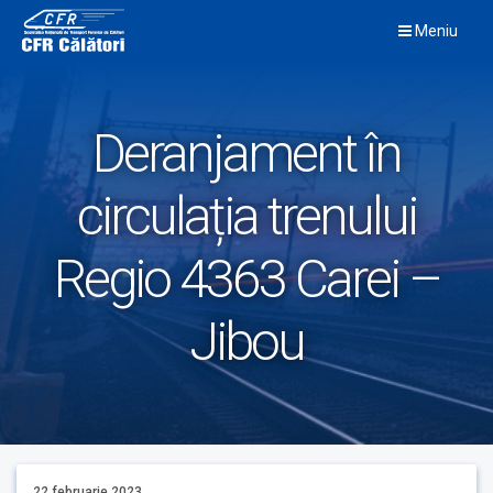
Skip
Meniu
to
content
Deranjament în
circulația trenului
Regio 4363 Carei –
Jibou
22 februarie 2023