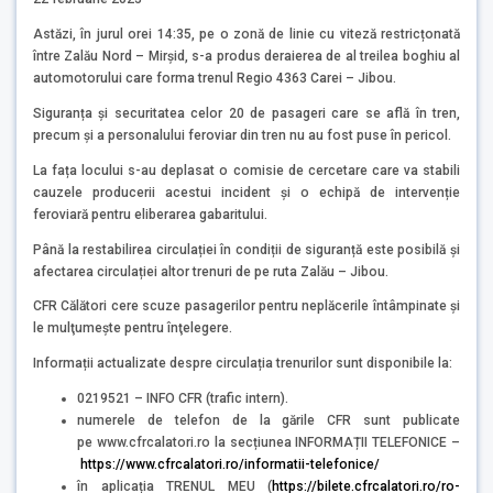
Astăzi, în jurul orei 14:35, pe o zonă de linie cu viteză restricțonată
între Zalău Nord – Mirșid, s-a produs deraierea de al treilea boghiu al
automotorului care forma trenul Regio 4363 Carei – Jibou.
Siguranța și securitatea celor 20 de pasageri care se află în tren,
precum și a personalului feroviar din tren nu au fost puse în pericol.
La fața locului s-au deplasat o comisie de cercetare care va stabili
cauzele producerii acestui incident și o echipă de intervenție
feroviară pentru eliberarea gabaritului.
Până la restabilirea circulației în condiții de siguranță este posibilă și
afectarea circulației altor trenuri de pe ruta Zalău – Jibou.
CFR Călători cere scuze pasagerilor pentru neplăcerile întâmpinate şi
le mulţumește pentru înţelegere.
Informații actualizate despre circulația trenurilor sunt disponibile la:
0219521 – INFO CFR (trafic intern).
numerele de telefon de la gările CFR sunt publicate
pe www.cfrcalatori.ro la secțiunea INFORMAȚII TELEFONICE –
https://www.cfrcalatori.ro/informatii-telefonice/
în aplicația TRENUL MEU (
https://bilete.cfrcalatori.ro/ro-