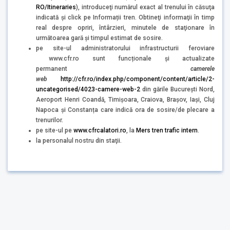
RO/Itineraries
), introduceţi numărul exact al trenului în căsuţa
indicată şi click pe Informații tren. Obtineţi informaţii în timp
real despre opriri, întârzieri, minutele de staţionare în
următoarea gară şi timpul estimat de sosire.
pe site-ul administratorului infrastructurii feroviare
www.cfr.ro sunt funcționale și actualizate
permanent
camerele
web
http://cfr.ro/index.php/component/content/article/2-
uncategorised/4023-camere-web-2
din gările București Nord,
Aeroport Henri Coandă, Timișoara, Craiova, Brașov, Iași, Cluj
Napoca și Constanța care indică ora de sosire/de plecare a
trenurilor.
pe site-ul pe
www.cfrcalatori.ro
, la
Mers tren trafic intern
.
la personalul nostru din staţii.