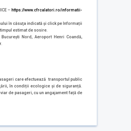
NICE –
https://www.cfrcalatori.ro/informatii-
ului în căsuţa indicată şi click pe Informații
i timpul estimat de sosire.
 București Nord, Aeroport Henri Coandă,
r.
pasageri care efectuează transportul public
ţării, în condiții ecologice și de siguranță.
oviar de pasageri, cu un angajament față de