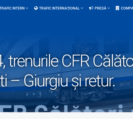
TRAFIC INTERN
TRAFIC INTERNAȚIONAL
PRESĂ
COMPA
, trenurile CFR Călător
 – Giurgiu și retur.