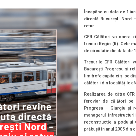
Începând cu data de 1 iuni
directă București Nord 
retur.
CFR Călători va opera zi
trenuri Regio (R).
Cele ma
de circulație din data de 1
Trenurile CFR Călători 
București Progresu și re
limitrofe capitalei și pe d
călătorii din localitățile 
Realizarea de către CFR 
feroviar de călători pe
Progresu – Giurgiu și re
managerul infrastructuri
reconstrucție a podului
prăbușit în anul 2005 din c