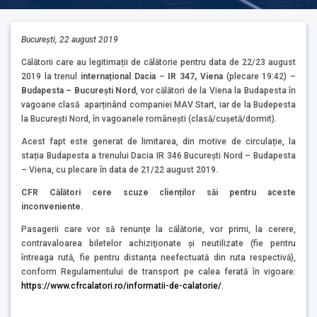
București, 22 august 2019
Călătorii care au legitimații de călătorie pentru data de 22/23 august
2019 la trenul
internațional Dacia
–
IR 347,
Viena
(plecare 19:42) –
Budapesta – București Nord
, vor călători de la Viena la Budapesta în
vagoane clasă aparținând companiei MAV Start, iar de la Budepesta
la București Nord, în vagoanele românești (clasă/cușetă/dormit).
Acest fapt este generat de limitarea, din motive de circulație, la
stația Budapesta a trenului Dacia IR 346 București Nord – Budapesta
– Viena, cu plecare în data de 21/22 august 2019.
CFR Călători cere scuze clienților săi pentru aceste
inconveniente.
Pasagerii care vor să renunţe la călătorie, vor primi, la cerere,
contravaloarea biletelor achiziţionate şi neutilizate (fie pentru
întreaga rută, fie pentru distanța neefectuată din ruta respectivă),
conform Regulamentului de transport pe calea ferată în vigoare:
https://www.cfrcalatori.ro/informatii-de-calatorie/
.