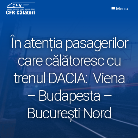
Skip
Meniu
to
content
În atenția pasagerilor
care călătoresc cu
trenul DACIA: Viena
– Budapesta –
București Nord