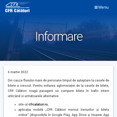
Skip
Meniu
to
content
Informare
6 martie 2022
Din cauza fluxului mare de persoane timpul de așteptare la casele de
bilete a crescut. Pentru evitarea aglomerației de la casele de bilete,
CFR Călători roagă pasagerii să cumpere bilete în trafic intern
utilizând si următoarele alternative:
site-ul
cfrcalatori.ro
,
aplicația mobilă „CFR Călători mersul trenurilor și bilete
online” (disponibilă în Google Play, App Store și Huawei App