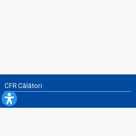
CFR Călători
Blog
Servicii pentru reclamă și publicitate
Politica de Confidenţialitate
Politica de Cookies