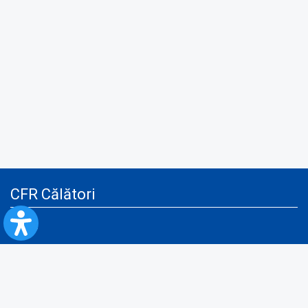
CFR Călători
Blog
Servicii pentru reclamă și publicitate
Politica de Confidenţialitate
Politica de Cookies