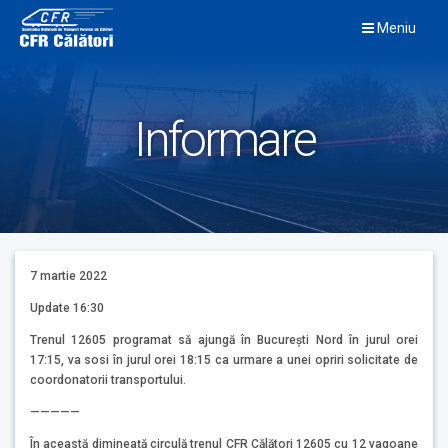
Skip
Meniu
to
content
Informare
7 martie 2022
Update 16:30
Trenul 12605 programat să ajungă în București Nord în jurul orei
17:15, va sosi în jurul orei 18:15 ca urmare a unei opriri solicitate de
coordonatorii transportului.
—————
În această dimineață circulă trenul CFR Călători 12605 cu 12 vagoane