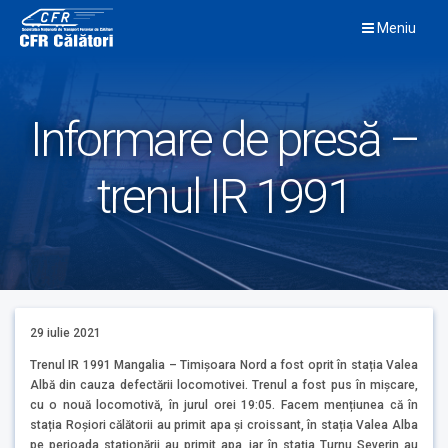
Skip
Meniu
to
content
Informare de presă –
trenul IR 1991
29 iulie 2021
Trenul IR 1991 Mangalia – Timișoara Nord a fost oprit în stația Valea
Albă din cauza defectării locomotivei. Trenul a fost pus în mișcare,
cu o nouă locomotivă, în jurul orei 19:05. Facem mențiunea că în
stația Roșiori călătorii au primit apa și croissant, în stația Valea Alba
pe perioada staționării au primit apa, iar în stația Turnu Severin au