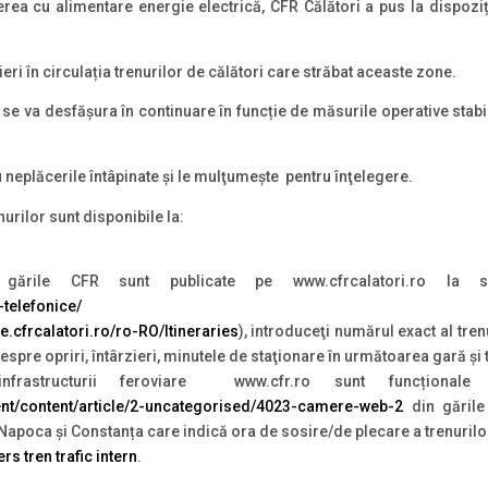
erea cu alimentare energie electrică, CFR Călători a pus la dispozi
zieri în circulația trenurilor de călători care străbat aceaste zone.
se va desfășura în continuare în funcție de măsurile operative stabi
neplăcerile întâpinate şi le mulţumește pentru înţelegere.
nurilor sunt disponibile la:
ările CFR sunt publicate pe www.cfrcalatori.ro la s
-telefonice/
ete.cfrcalatori.ro/ro-RO/Itineraries
), introduceţi numărul exact al tren
 despre opriri, întârzieri, minutele de staţionare în următoarea gară şi
 infrastructurii feroviare www.cfr.ro sunt funcționa
nent/content/article/2-uncategorised/4023-camere-web-2
din gările
j Napoca și Constanța care indică ora de sosire/de plecare a trenurilo
rs tren trafic intern
.