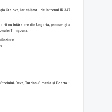
ia Craiova, iar călătorii de la trenul IR 347
irii cu întârziere din Ungaria, precum și a
ionalei Timișoara:
ntârziere
re
a Streiului-Deva, Turdas-Simeria și Poarta –