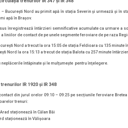
irculația trenurilor IR 347 și IR 348
 – București Nord au primit apă în stația Severin și urmează și în staț
mi apă în Brașov.
us înregistrează întârzieri semnificative acumulate ca urmare a sos
ă a liniilor de contact de pe unele segmente feroviare de pe raza Reg
urești Nord a trecut la ora 15:05 de stația Feldioara cu 135 minute î
ști Nord la ora 15:13 a trecut de stația Balota cu 257 minute întârzie
neplăcerile întâpinate şi le mulţumește pentru înţelegere.
trenurilor IR 1920 și IR 348
contact din jurul orelor 09:10 – 09:25 pe secțiunile feroviare Brete
oarelor trenuri:
Arad staționează în Călan Băi
rd staționează în Vălișoara