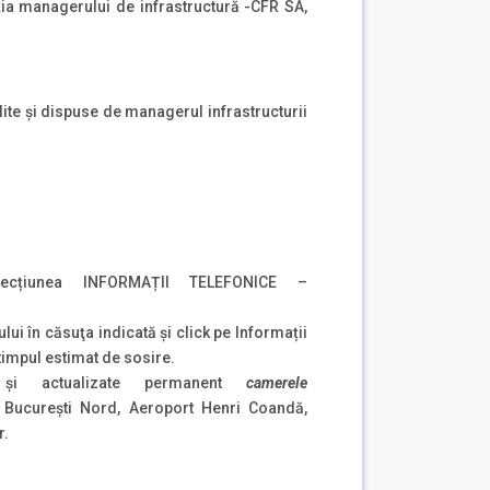
ția managerului de infrastructură -CFR SA,
lite și dispuse de managerul infrastructurii
ecțiunea INFORMAȚII TELEFONICE –
ului în căsuţa indicată şi click pe Informații
 timpul estimat de sosire.
le și actualizate permanent
camerele
 București Nord, Aeroport Henri Coandă,
r.