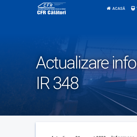
Skip
ACASĂ
to
content
Actualizare info
IR 348