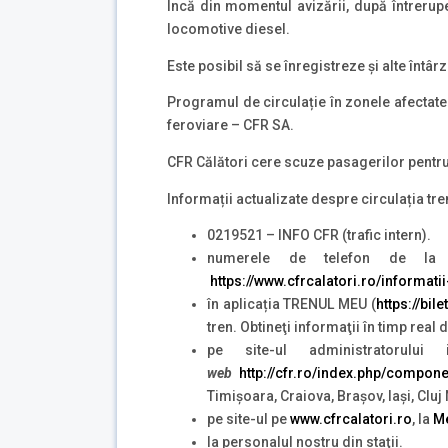
Încă din momentul avizării, după întrerup
locomotive diesel.
Este posibil să se înregistreze și alte întâr
Programul de circulație în zonele afectate 
feroviare – CFR SA.
CFR Călători cere scuze pasagerilor pentru 
Informații actualizate despre circulația tre
0219521 – INFO CFR (trafic intern).
numerele de telefon de la g
https://www.cfrcalatori.ro/informatii
în aplicația TRENUL MEU (
https://bil
tren. Obtineţi informaţii în timp real
pe site-ul administratorului
web
http://cfr.ro/index.php/compo
Timișoara, Craiova, Brașov, Iași, Clu
pe site-ul pe
www.cfrcalatori.ro
, la
Me
la personalul nostru din staţii.