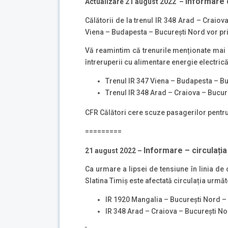
Informare c
Actualizare 21 august 2022 –
Călătorii de la trenul IR 348 Arad – Craiova
Viena – Budapesta – București Nord vor pri
Vă reamintim că trenurile menționate mai s
întreruperii cu alimentare energie electric
Trenul IR 347 Viena – Budapesta – Buc
Trenul IR 348 Arad – Craiova – Bucure
CFR Călători cere scuze pasagerilor pentru 
=========
Informare – circulația 
21 august 2022 –
Ca urmare a lipsei de tensiune în linia de 
Slatina Timiș este afectată circulația următ
IR 1920 Mangalia – București Nord – 
IR 348 Arad – Craiova – București No