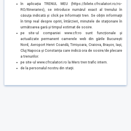
în aplicația TRENUL MEU (https://bilete.cfrcalatori.ro/ro-
RO/Itineraries), se introduce numărul exact al trenului în
căsuţa indicată şi click pe Informații tren. Se obțin informaţii
în timp real despre opriri, întârzieri, minutele de staţionare în
următoarea gară şi timpul estimat de sosire.
pe site-ul companiei www.cfr.ro sunt funcționale și
actualizate permanent camerele web din gările București
Nord, Aeroport Henri Coandă, Timișoara, Craiova, Brașov, Iași,
Cluj Napoca și Constanța care indică ora de sosire/de plecare
a trenurilor.
pe site-ul www.cfrcalatori.ro la Mers tren trafic intern.
de la personalul nostru din staţii.