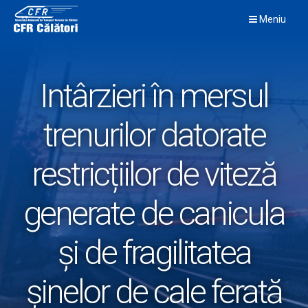
Skip
Meniu
to
content
Intârzieri în mersul
trenurilor datorate
restricțiilor de viteză
generate de canicula
și de fragilitatea
șinelor de cale ferată