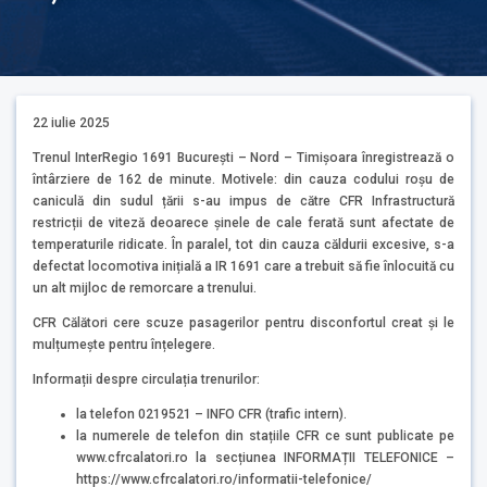
22 iulie 2025
Trenul InterRegio 1691 București – Nord – Timișoara înregistrează o
întârziere de 162 de minute. Motivele: din cauza codului roșu de
caniculă din sudul țării s-au impus de către CFR Infrastructură
restricții de viteză deoarece șinele de cale ferată sunt afectate de
temperaturile ridicate. În paralel, tot din cauza căldurii excesive, s-a
defectat locomotiva inițială a IR 1691 care a trebuit să fie înlocuită cu
un alt mijloc de remorcare a trenului.
CFR Călători cere scuze pasagerilor pentru disconfortul creat și le
mulțumește pentru înțelegere.
Informații despre circulația trenurilor:
la telefon 0219521 – INFO CFR (trafic intern).
la numerele de telefon din stațiile CFR ce sunt publicate pe
www.cfrcalatori.ro la secțiunea INFORMAȚII TELEFONICE –
https://www.cfrcalatori.ro/informatii-telefonice/