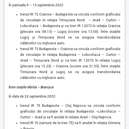
Î
n perioada 9 – 13 septembrie 2025
trenul IR 72 Craiova – Budapesta va circula conform graficului
de circulaţie în relaţia Timișoara Nord – Arad – Curtici –
Lokoshaza – Budapesta şi ca tren IR 12072 în relaţia Craiova
(plecare ora 08.13) – Lugoj (sosire ora 13.50). Între staţiile
Lugoj şi Timișoara Nord se va asigura transbordarea
călătorilor cu mijloace auto.
trenul IR 73 Budapesta – Craiova va circula conform graficului
de circulaţie în relaţia Budapesta – Lokoshaza – Curtici –
Arad – Timișoara Nord şi ca tren IR 12073 în relaţia Lugoj
(plecare ora 15.23) – Craiova (sosire ora 21.03). Între staţiile
Timişoara Nord şi Lugoj se va asigura transbordarea
călătorilor cu mijloace auto.
Î
ntre stațiile
Mintia – Branișca
În data de 24 septembrie
2025
trenul IR 75 Budapesta – Cluj Napoca va circula conform
graficului de circulație în relația Budapesta –Lokoshaza –
Curtici – Arad și va fi anulat în relația Arad – Cluj Napoca.
trenul IR 76 (ramură de la tren 75) va fi anulat în relația Simeria
– Brașov.