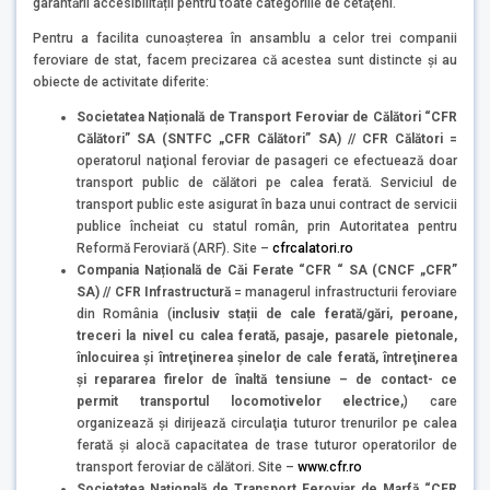
garantării accesibilității pentru toate categoriile de cetăţeni.
Pentru a facilita cunoaşterea în ansamblu a celor trei companii
feroviare de stat, facem precizarea că acestea sunt distincte şi au
obiecte de activitate diferite:
Societatea Națională de Transport Feroviar de Călători “CFR
Călători” SA (SNTFC „CFR Călători” SA) // CFR Călători =
operatorul naţional feroviar de pasageri ce efectuează doar
transport public de călători pe calea ferată. Serviciul de
transport public este asigurat în baza unui contract de servicii
publice încheiat cu statul român, prin Autoritatea pentru
Reformă Feroviară (ARF). Site –
cfrcalatori.ro
Compania Națională de Căi Ferate “CFR “ SA (CNCF „CFR”
SA) // CFR Infrastructură
= managerul infrastructurii feroviare
din România (
inclusiv stații de cale ferată/gări, peroane,
treceri la nivel cu calea ferată, pasaje, pasarele pietonale,
înlocuirea şi întreţinerea şinelor de cale ferată, întreţinerea
şi repararea firelor de înaltă tensiune – de contact- ce
permit transportul locomotivelor electrice,
) care
organizează şi dirijează circulaţia tuturor trenurilor pe calea
ferată și alocă capacitatea de trase tuturor operatorilor de
transport feroviar de călători. Site –
www.cfr.ro
Societatea Națională de Transport Feroviar de Marfă “CFR