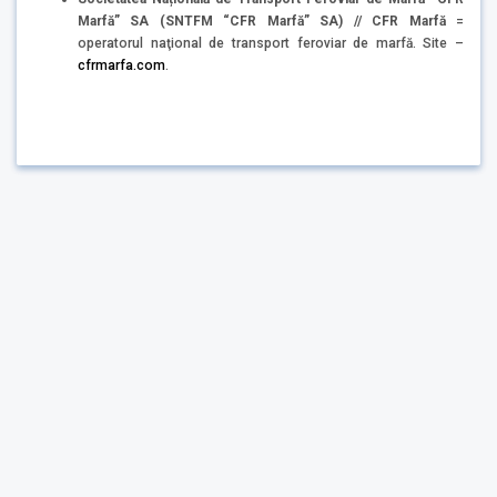
Marfă” SA (SNTFM “CFR Marfă” SA) // CFR Marfă
=
operatorul naţional de transport feroviar de marfă. Site –
cfrmarfa.com
.