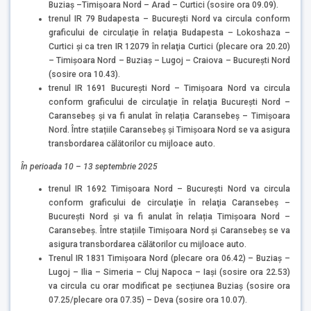
Buziaș –Timișoara Nord – Arad – Curtici (sosire ora 09.09).
trenul IR 79 Budapesta – București Nord va circula conform
graficului de circulaţie în relaţia Budapesta – Lokoshaza –
Curtici şi ca tren IR 12079 în relaţia Curtici (plecare ora 20.20)
– Timișoara Nord – Buziaș – Lugoj – Craiova – București Nord
(sosire ora 10.43).
trenul IR 1691 București Nord – Timișoara Nord va circula
conform graficului de circulaţie în relaţia București Nord –
Caransebeș și va fi anulat în relația Caransebeș – Timișoara
Nord. Între stațiile Caransebeș și Timișoara Nord se va asigura
transbordarea călătorilor cu mijloace auto.
Î
n perioada 10 – 13 septembrie 2025
trenul IR 1692 Timișoara Nord – București Nord va circula
conform graficului de circulaţie în relaţia Caransebeș –
București Nord și va fi anulat în relația Timișoara Nord –
Caransebeș. Între stațiile Timișoara Nord și Caransebeș se va
asigura transbordarea călătorilor cu mijloace auto.
Trenul IR 1831 Timișoara Nord (plecare ora 06.42) – Buziaș –
Lugoj – Ilia – Simeria – Cluj Napoca – Iași (sosire ora 22.53)
va circula cu orar modificat pe secțiunea Buziaș (sosire ora
07.25/plecare ora 07.35) – Deva (sosire ora 10.07).