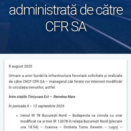
administrată de către
CFR SA
8 august 2025
Urmare a unor lucrări la infrastructura feroviară solicitate și realizate
de către CNCF CFR SA – managerul căii ferate vor interveni modificări
în circulația trenurilor, astfel:
Î
ntre stațiile
Timișoara Est – Remetea Mare
Î
n perioada 9 – 12 septembrie 2025
trenul IR 78 București Nord – Budapesta va circula cu orar
modificat ca şi tren IR 12078 în relaţia București Nord (plecare
ora 18.54) – Craiova – Drobeta Turnu Severin – Lugoj –