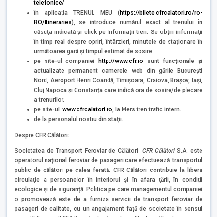
telefonice/
în aplicația TRENUL MEU (
https://bilete.cfrcalatori.ro/ro-
RO/Itineraries
), se introduce numărul exact al trenului în
căsuţa indicată şi click pe Informații tren. Se obțin informaţii
în timp real despre opriri, întârzieri, minutele de staţionare în
următoarea gară şi timpul estimat de sosire.
pe site-ul companiei
http://www.cfr.ro
sunt funcționale și
actualizate permanent camerele web din gările București
Nord, Aeroport Henri Coandă, Timișoara, Craiova, Brașov, Iași,
Cluj Napoca și Constanța care indică ora de sosire/de plecare
a trenurilor.
pe site-ul
www.cfrcalatori.ro
, la Mers tren trafic intern.
de la personalul nostru din staţii.
Despre CFR Călători:
Societatea de Transport Feroviar de Călători
CFR Călători
S.A. este
operatorul naţional feroviar de pasageri care efectuează transportul
public de călători pe calea ferată. CFR Călători contribuie la libera
circulaţie a persoanelor în interiorul şi în afara ţării, în condiții
ecologice și de siguranță. Politica pe care managementul companiei
o promovează este de a furniza servicii de transport feroviar de
pasageri de calitate, cu un angajament față de societate în sensul