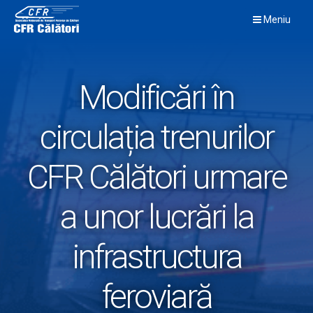
Skip
Meniu
to
content
Modificări în
circulația trenurilor
CFR Călători urmare
a unor lucrări la
infrastructura
feroviară