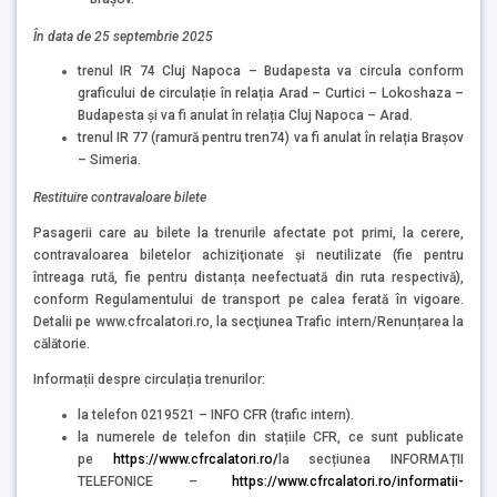
În data de 25 septembrie 2025
trenul IR 74 Cluj Napoca – Budapesta va circula conform
graficului de circulație în relația Arad – Curtici – Lokoshaza –
Budapesta și va fi anulat în relația Cluj Napoca – Arad.
trenul IR 77 (ramură pentru tren74) va fi anulat în relația Brașov
– Simeria.
Restituire contravaloare bilete
Pasagerii care au bilete la trenurile afectate pot primi, la cerere,
contravaloarea biletelor achiziţionate şi neutilizate (fie pentru
întreaga rută, fie pentru distanța neefectuată din ruta respectivă),
conform Regulamentului de transport pe calea ferată în vigoare.
Detalii pe www.cfrcalatori.ro, la secţiunea Trafic intern/Renunțarea la
călătorie.
Informații despre circulația trenurilor:
la telefon 0219521 – INFO CFR (trafic intern).
la numerele de telefon din stațiile CFR, ce sunt publicate
pe
https://www.cfrcalatori.ro/
la secțiunea INFORMAȚII
TELEFONICE –
https://www.cfrcalatori.ro/informatii-