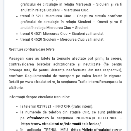
graficului de circulaţie în relaţia Mărăşeşti – Siculeni şi va fi
anulat în relaţia Siculeni – Miercurea Ciuc.
trenul R 5211 Miercurea Ciuc – Onești va circula conform
graficului de circulaţie în relaţia Siculeni – Oneşti şi va fi
anulat în relaţia Miercurea Ciuc – Siculeni.
trenul R 4521 Miercurea Ciuc – Siculeni va fi anulat.
trenul R 4520 Siculeni – Miercurea Ciuc va fi anulat.
Restituire contravaloare bilete
Pasagerii care au bilete la trenurile afectate pot primi, la cerere,
contravaloarea biletelor achiziţionate şi neutilizate (fie pentru
întreaga rută, fie pentru distanța neefectuată din ruta respectivă),
conform Regulamentului de transport pe calea ferată în vigoare.
Detalii pe www.cfrcalatori.ro, la secţiunea Trafic intern/Renunțarea la
călătorie.
Informații despre circulația trenurilor:
la telefon 0219521 – INFO CFR (trafic intern).
la numerele de telefon din stațiile CFR, ce sunt publicate
pe
cfrcalatori.ro
la secțiunea INFORMAȚII TELEFONICE –
https://www.cfrcalatori.ro/informatii-telefonice/
în aplicația TRENUL MEU (
https://bilete.cfrcalatori.ro/ro-