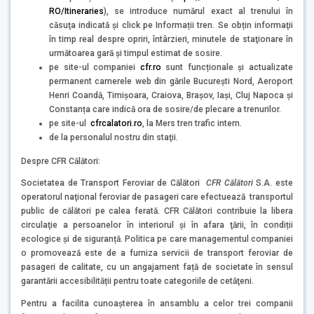
RO/Itineraries
), se introduce numărul exact al trenului în
căsuţa indicată şi click pe Informații tren. Se obțin informaţii
în timp real despre opriri, întârzieri, minutele de staţionare în
următoarea gară şi timpul estimat de sosire.
pe site-ul companiei
cfr.ro
sunt funcționale și actualizate
permanent camerele web din gările București Nord, Aeroport
Henri Coandă, Timișoara, Craiova, Brașov, Iași, Cluj Napoca și
Constanța care indică ora de sosire/de plecare a trenurilor.
pe site-ul
cfrcalatori.ro
, la Mers tren trafic intern.
de la personalul nostru din staţii.
Despre CFR Călători:
Societatea de Transport Feroviar de Călători
CFR Călători
S.A. este
operatorul naţional feroviar de pasageri care efectuează transportul
public de călători pe calea ferată. CFR Călători contribuie la libera
circulaţie a persoanelor în interiorul şi în afara ţării, în condiții
ecologice și de siguranță. Politica pe care managementul companiei
o promovează este de a furniza servicii de transport feroviar de
pasageri de calitate, cu un angajament față de societate în sensul
garantării accesibilității pentru toate categoriile de cetăţeni.
Pentru a facilita cunoaşterea în ansamblu a celor trei companii