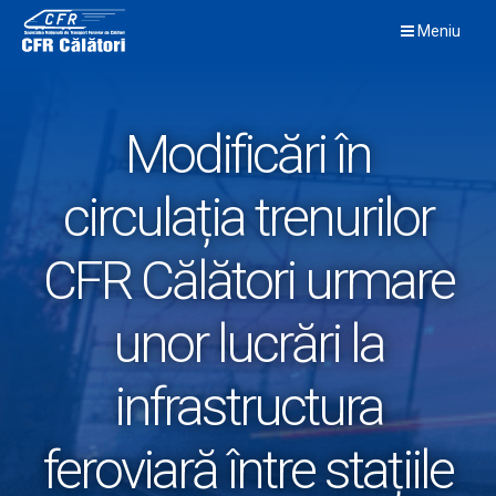
Skip
Meniu
to
content
Modificări în
circulația trenurilor
CFR Călători urmare
unor lucrări la
infrastructura
feroviară între stațiile