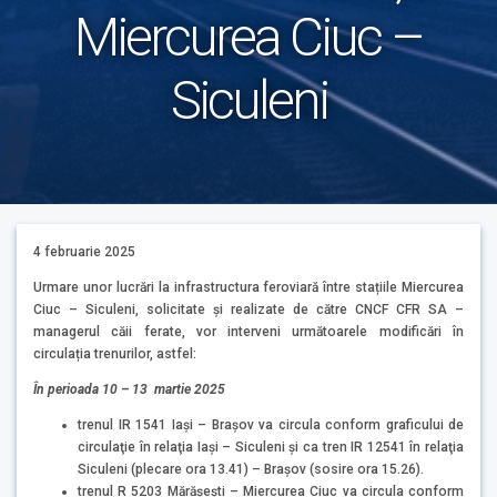
Miercurea Ciuc –
Siculeni
4 februarie 2025
Urmare unor lucrări la infrastructura feroviară între stațiile Miercurea
Ciuc – Siculeni, solicitate și realizate de către CNCF CFR SA –
managerul căii ferate, vor interveni următoarele modificări în
circulația trenurilor, astfel:
În perioada 10 – 13 martie 2025
trenul IR 1541 Iași – Braşov va circula conform graficului de
circulaţie în relaţia Iaşi – Siculeni şi ca tren IR 12541 în relaţia
Siculeni (plecare ora 13.41) – Braşov (sosire ora 15.26).
trenul R 5203 Mărășești – Miercurea Ciuc va circula conform