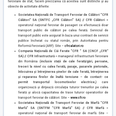
feroviare de stat, facem precizarea că acestea sunt distincte şi au
obiecte de activitate diferite:
Societatea Națională de Transport Feroviar de Călători “CFR
Călători” SA (SNTFC „CFR Călători” SA) // CFR Călători =
operatorul naţional feroviar de pasageri ce efectuează doar
transport public de călători pe calea ferată. Serviciul de
transport public este asigurat în baza unui contract de servicii
publice încheiat cu statul român, prin Autoritatea pentru
Reformă Feroviară (ARF). Site –
cfrcalatori.ro
Compania Națională de Căi Ferate “CFR “ SA (CNCF „CFR”
SA) // CFR Infrastructură
= managerul infrastructurii feroviare
din România (
inclusiv stații de cale ferată/gări, peroane,
treceri la nivel cu calea ferată, pasaje, pasarele pietonale,
înlocuirea şi întreţinerea şinelor de cale ferată, întreţinerea
şi repararea firelor de înaltă tensiune – de contact- ce
permit transportul locomotivelor electrice,
) care
organizează şi dirijează circulaţia tuturor trenurilor pe calea
ferată și alocă capacitatea de trase tuturor operatorilor de
transport feroviar de călători. Site –
www.cfr.ro
Societatea Națională de Transport Feroviar de Marfă “CFR
Marfă” SA (SNTFM “CFR Marfă” SA) // CFR Marfă
=
operatorul naţional de transport feroviar de marfă. Site –