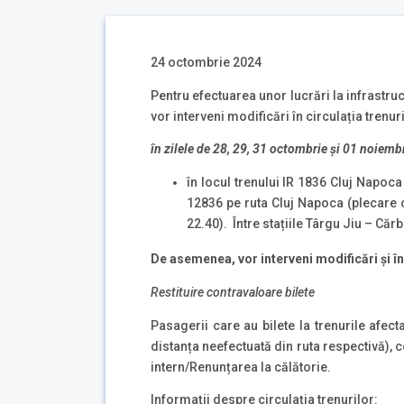
24 octombrie 2024
Pentru efectuarea unor lucrări la infrastruc
vor interveni modificări în circulația trenuri
în zilele de 28, 29, 31 octombrie și 01 noiem
în locul trenului IR 1836 Cluj Napoca
12836 pe ruta Cluj Napoca (plecare o
22.40). Între stațiile Târgu Jiu – Căr
De asemenea, vor interveni modificări și în c
Restituire contravaloare bilete
Pasagerii care au bilete la trenurile afecta
distanța neefectuată din ruta respectivă), 
intern/Renunțarea la călătorie.
Informații despre circulația trenurilor: