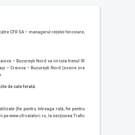
e către CFR SA – managerul rețelei feroviare,
raiova – București Nord va circula trenul IR
iași – Craiova – București Nord (sosire ora
o.
iile de cale ferată.
ilizate (fie pentru întreaga rută, fie pentru
i pe www.cfrcalatori.ro, la secţiunea Trafic