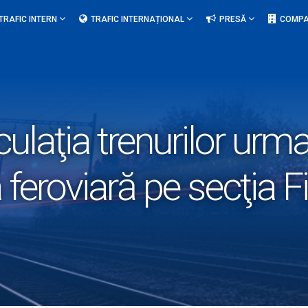
TRAFIC INTERN
TRAFIC INTERNAȚIONAL
PRESĂ
COMPA
culaţia trenurilor urma
a feroviară pe secţia F