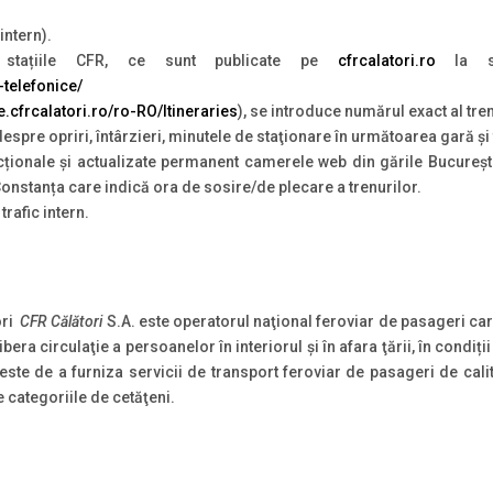
intern).
 stațiile CFR, ce sunt publicate pe
cfrcalatori.ro
la se
-telefonice/
te.cfrcalatori.ro/ro-RO/Itineraries
), se introduce numărul exact al tren
 despre opriri, întârzieri, minutele de staţionare în următoarea gară ş
ționale și actualizate permanent camerele web din gările Bucureșt
 Constanța care indică ora de sosire/de plecare a trenurilor.
 trafic intern.
ori
CFR Călători
S.A. este operatorul naţional feroviar de pasageri ca
ibera circulaţie a persoanelor în interiorul şi în afara ţării, în condiț
 de a furniza servicii de transport feroviar de pasageri de calita
e categoriile de cetăţeni.