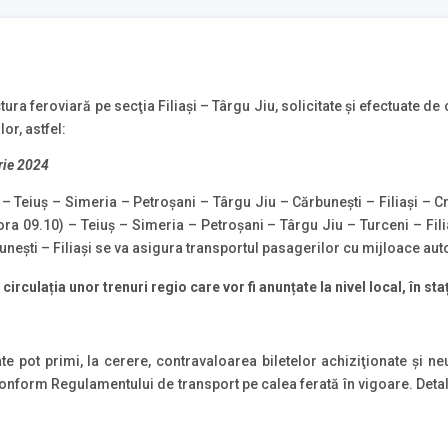
tura feroviară pe secţia Filiași – Târgu Jiu, solicitate și efectuate d
lor, astfel:
brie 2024
 – Teiuș – Simeria – Petroșani – Târgu Jiu – Cărbunești – Filiași – C
ra 09.10) – Teiuș – Simeria – Petroșani – Târgu Jiu – Turceni – Fil
bunești – Filiași se va asigura transportul pasagerilor cu mijloace aut
irculația unor trenuri regio care vor fi anunțate la nivel local, în staț
te pot primi, la cerere, contravaloarea biletelor achiziţionate şi neut
conform Regulamentului de transport pe calea ferată în vigoare. Detali