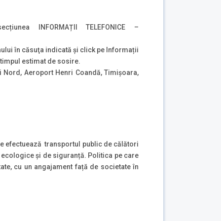
cțiunea INFORMAȚII TELEFONICE –
ului în căsuţa indicată şi click pe Informații
i timpul estimat de sosire.
i Nord, Aeroport Henri Coandă, Timișoara,
re efectuează transportul public de călători
ii ecologice și de siguranță. Politica pe care
te, cu un angajament față de societate în