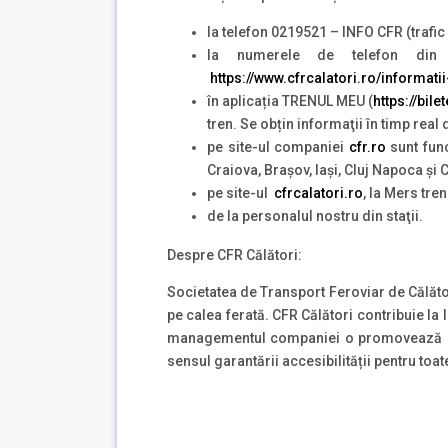
la telefon 0219521 – INFO CFR (trafic 
la numerele de telefon din
https://www.cfrcalatori.ro/informatii
în aplicația TRENUL MEU (
https://bile
tren. Se obțin informaţii în timp real
pe site-ul companiei
cfr.ro
sunt func
Craiova, Brașov, Iași, Cluj Napoca și
pe site-ul
cfrcalatori.ro
, la Mers tren
de la personalul nostru din staţii.
Despre CFR Călători:
Societatea de Transport Feroviar de Călăt
pe calea ferată. CFR Călători contribuie la l
managementul companiei o promovează este
sensul garantării accesibilității pentru toat