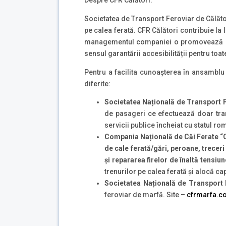
Despre CFR Călători:
Societatea de Transport Feroviar de Călăt
pe calea ferată. CFR Călători contribuie la l
managementul companiei o promovează este
sensul garantării accesibilității pentru toat
Pentru a facilita cunoaşterea în ansamblu 
diferite:
Societatea Națională de Transport F
de pasageri ce efectuează doar trans
servicii publice încheiat cu statul r
Compania Națională de Căi Ferate “C
de cale ferată/gări, peroane, treceri 
şi repararea firelor de înaltă tensi
trenurilor pe calea ferată și alocă ca
Societatea Națională de Transport
feroviar de marfă. Site –
cfrmarfa.c