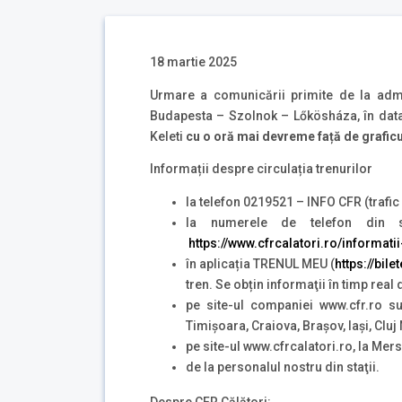
18 martie 2025
Urmare a comunicării primite de la admin
Budapesta – Szolnok – Lőkösháza, în data 
Keleti
cu o oră mai devreme față de graficul
Informații despre circulația trenurilor
la telefon 0219521 – INFO CFR (trafic 
la numerele de telefon din st
https://www.cfrcalatori.ro/informatii
în aplicația TRENUL MEU (
https://bile
tren. Se obțin informaţii în timp real
pe site-ul companiei www.cfr.ro s
Timișoara, Craiova, Brașov, Iași, Clu
pe site-ul www.cfrcalatori.ro, la Mers 
de la personalul nostru din staţii.