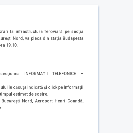
ări la infrastructura feroviară pe secția
urești Nord, va pleca din stația Budapesta
ora 19.10.
 secțiunea INFORMAȚII TELEFONICE –
ului în căsuţa indicată şi click pe Informații
i timpul estimat de sosire.
e București Nord, Aeroport Henri Coandă,
r.