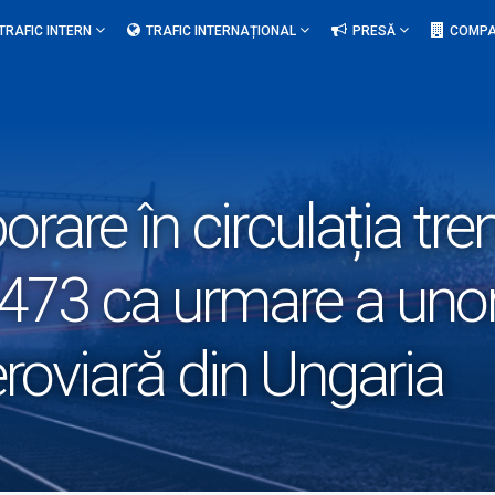
TRAFIC INTERN
TRAFIC INTERNAȚIONAL
PRESĂ
COMPA
rare în circulația tre
 473 ca urmare a unor 
eroviară din Ungaria