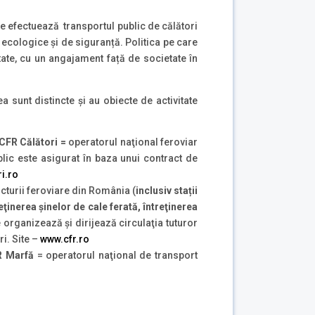
re efectuează transportul public de călători
ii ecologice și de siguranță. Politica pe care
te, cu un angajament față de societate în
 sunt distincte şi au obiecte de activitate
 CFR Călători =
operatorul naţional feroviar
blic este asigurat în baza unui contract de
ri.ro
cturii feroviare din România (
inclusiv stații
eţinerea şinelor de cale ferată, întreţinerea
e organizează şi dirijează circulaţia tuturor
ri. Site –
www.cfr.ro
R Marfă
= operatorul naţional de transport