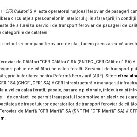
ori
CFR Călători
S.A. este operatorul naţional feroviar de pasageri ca
ibera circulaţie a persoanelor în interiorul şi în afara ţării, în condiț
 de a furniza servicii de transport feroviar de pasageri de calita
e categoriile de cetăţeni.
a celor trei companii feroviare de stat, facem precizarea că acestea
eroviar de Călători “CFR Călători” SA (SNTFC „CFR Călători” SA) //
port public de călători pe calea ferată. Serviciul de transport pu
omân, prin Autoritatea pentru Reformă Feroviară (ARF). Site –
cfrcalato
FR “ SA (CNCF „CFR” SA) // CFR Infrastructură
= managerul infrastru
la nivel cu calea ferată, pasaje, pasarele pietonale, înlocuirea şi într
une – de contact- ce permit transportul locomotivelor electrice,
) car
pacitatea de trase tuturor operatorilor de transport feroviar de călăto
 Feroviar de Marfă “CFR Marfă” SA (SNTFM “CFR Marfă” SA) // CF
om
.