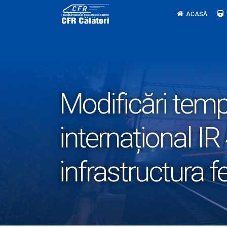
Skip
ACASĂ
to
content
Modificări tempo
internațional IR
infrastructura f