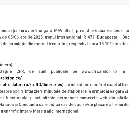
istrația feroviară ungară MAV Start, privind efectuarea unor lucr
de 05/06 aprilie 2025, trenul internațional IR 473 Budapesta – Buc
 de circulație din mersul trenurilor,
respectiv la ora 18.10 în loc de 
intern).
ațiile CFR, ce sunt publicate pe www.cfrcalatori.ro la
-telefonice/
te.cfrcalatori.ro/ro-RO/Itineraries
), se introduce numărul exact al tren
 despre opriri, întârzieri, minutele de staţionare în următoarea gară ş
unt funcționale și actualizate permanent camerele web din găril
j Napoca și Constanța care indică ora de sosire/de plecare a trenurilo
tren trafic intern/ Mers trafic international.