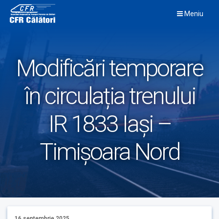
Skip
Meniu
to
content
Modificări temporare
în circulația trenului
IR 1833 Iași –
Timișoara Nord
16 septembrie 2025