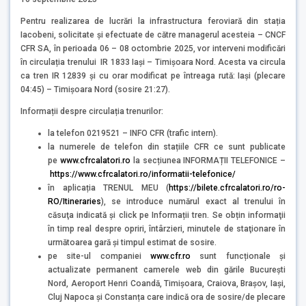
Pentru realizarea de lucrări la infrastructura feroviară din stația
Iacobeni, solicitate și efectuate de către managerul acesteia – CNCF
CFR SA, în perioada 06 – 08 octombrie 2025, vor interveni modificări
în circulația trenului IR 1833 Iași – Timișoara Nord. Acesta va circula
ca tren IR 12839 și cu orar modificat pe întreaga rută: Iași (plecare
04:45) – Timișoara Nord (sosire 21:27).
Informații despre circulația trenurilor:
la telefon 0219521 – INFO CFR (trafic intern).
la numerele de telefon din stațiile CFR ce sunt publicate
pe
www.cfrcalatori.ro
la secțiunea INFORMAȚII TELEFONICE –
https://www.cfrcalatori.ro/informatii-telefonice/
în aplicația TRENUL MEU (
https://bilete.cfrcalatori.ro/ro-
RO/Itineraries
), se introduce numărul exact al trenului în
căsuţa indicată şi click pe Informații tren. Se obțin informaţii
în timp real despre opriri, întârzieri, minutele de staţionare în
următoarea gară şi timpul estimat de sosire.
pe site-ul companiei
www.cfr.ro
sunt funcționale și
actualizate permanent camerele web din gările București
Nord, Aeroport Henri Coandă, Timișoara, Craiova, Brașov, Iași,
Cluj Napoca și Constanța care indică ora de sosire/de plecare