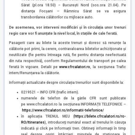
Sărat (pl.ora 18.50) – București Nord (sos.ora 21.04). Pe
distanţa Focşani – Râmnicu Sărat se va asigura
transbordarea călătorilor cu mijloace auto.
De asemenea, vor interveni modificări și în circulația unor trenuri
regio care vor fi anunțate la nivel local, în stațiile de cale ferată.
Pasagerii care au bilete la aceste trenuri și doresc să renunțe la
călătorie pot primi, la cerere, contravaloarea biletelor achiziţionate şi
neutilizate (fie pentru întreaga rută, fie pentru distanța neefectuată
din ruta respectivă), conform Regulamentului de transport pe calea
ferată în vigoare. Detalii pe
www.cfrcalatori.ro
, la secţiunea Trafic
intern/Renunțarea la călătorie.
Informații actualizate despre circulația trenurilor sunt disponibile la:
0219521 – INFO CFR (trafic intern).
numerele de telefon de la gările CFR sunt publicate
pe www.cfrcalatori.ro la secțiunea INFORMAȚII TELEFONICE –
https://www.cfrcalatori.ro/informatii-telefonice/
în aplicația TRENUL MEU (
https://bilete.cfrcalatori.ro/ro-
RO/Itineraries
), introduceţi numărul exact al trenului în căsuţa
indicată şi click pe Informații tren. Obtineţi informaţii în timp
real despre opriri, întârzieri, minutele de staţionare în