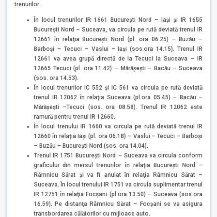
trenurilor:
În locul trenurilor IR 1661 Bucureşti Nord – Iaşi şi IR 1655
Bucureşti Nord – Suceava, va circula pe rută deviată trenul IR
12661 în relaţia Bucureşti Nord (pl. ora 06.25) – Buzău –
Barboşi – Tecuci – Vaslui – Iaşi (sos.ora 14.15). Trenul IR
12661 va avea grupă directă de la Tecuci la Suceava – IR
12665 Tecuci (pl. ora 11.42) – Mărăşeşti – Bacău – Suceava
(sos. ora 14.53).
În locul trenurilor IC 552 şi IC 561 va circula pe rută deviată
trenul IR 12062 în relaţia Suceava (pl.ora 05.45) – Bacău –
Mărăşeşti –Tecuci (sos. ora 08.58). Trenul IR 12062 este
ramură pentru trenul IR 12660.
În locul trenului IR 1660 va circula pe rută deviată trenul IR
12660 în relaţia Iaşi (pl. ora 06.18) – Vaslui – Tecuci – Barboşi
– Buzău – Bucureşti Nord (sos. ora 14.04).
Trenul IR 1751 București Nord – Suceava va circula conform
graficului din mersul trenurilor în relaţia București Nord –
Râmnicu Sărat şi va fi anulat în relaţia Râmnicu Sărat –
Suceava. În locul trenului IR 1751 va circula suplimentar trenul
IR 12751 în relaţia Focşani (pl.ora 13.50) – Suceava (sos.ora
16.59). Pe distanţa Râmnicu Sărat – Focşani se va asigura
transbordarea călătorilor cu mijloace auto.