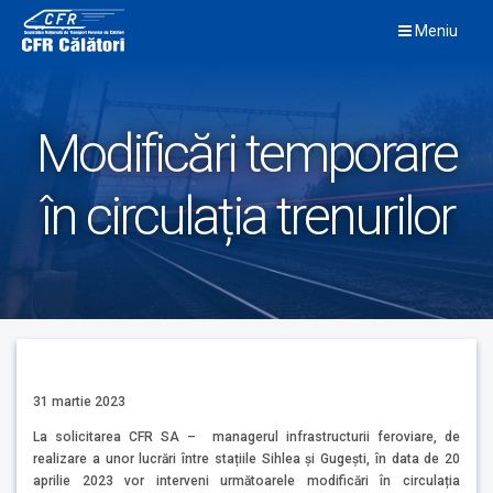
Skip
Meniu
to
content
Modificări temporare
în circulația trenurilor
31 martie 2023
La solicitarea CFR SA – managerul infrastructurii feroviare, de
realizare a unor lucrări între stațiile Sihlea și Gugeşti, în data de 20
aprilie 2023 vor interveni următoarele modificări în circulația