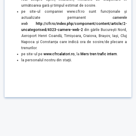
următoarea gară şi timpul estimat de sosire.
pe site-ul companiei www.cfr.ro sunt funcționale și
actualizate permanent
camerele
web
http://cfr.ro/index.php/component/content/article/2-
uncategorised/4023-camere-web-2
din gările București Nord,
Aeroport Henri Coandă, Timișoara, Craiova, Brașov, Iași, Cluj
Napoca și Constanța care indică ora de sosire/de plecare a
trenurilor.
pe site-ul pe
www.cfrcalatori.ro
, la
Mers tren trafic intern
.
la personalul nostru din staţii.