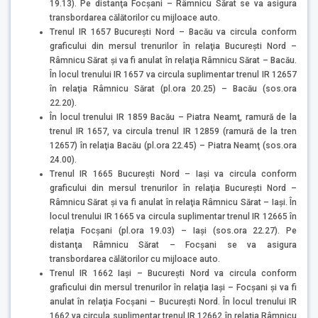
19.13). Pe distanţa Focşani – Râmnicu Sărat se va asigura
transbordarea călătorilor cu mijloace auto.
Trenul IR 1657 București Nord – Bacău va circula conform
graficului din mersul trenurilor în relaţia Bucureşti Nord –
Râmnicu Sărat şi va fi anulat în relaţia Râmnicu Sărat – Bacău.
În locul trenului IR 1657 va circula suplimentar trenul IR 12657
în relaţia Râmnicu Sărat (pl.ora 20.25) – Bacău (sos.ora
22.20).
În locul trenului IR 1859 Bacău – Piatra Neamţ, ramură de la
trenul IR 1657, va circula trenul IR 12859 (ramură de la tren
12657) în relaţia Bacău (pl.ora 22.45) – Piatra Neamţ (sos.ora
24.00).
Trenul IR 1665 București Nord – Iași va circula conform
graficului din mersul trenurilor în relaţia Bucureşti Nord –
Râmnicu Sărat şi va fi anulat în relaţia Râmnicu Sărat – Iaşi. În
locul trenului IR 1665 va circula suplimentar trenul IR 12665 în
relaţia Focşani (pl.ora 19.03) – Iaşi (sos.ora 22.27). Pe
distanţa Râmnicu Sărat – Focşani se va asigura
transbordarea călătorilor cu mijloace auto.
Trenul IR 1662 Iași – București Nord va circula conform
graficului din mersul trenurilor în relaţia Iaşi – Focşani şi va fi
anulat în relaţia Focşani – București Nord. În locul trenului IR
1662 va circula suplimentar trenul IR 12662 în relaţia Râmnicu