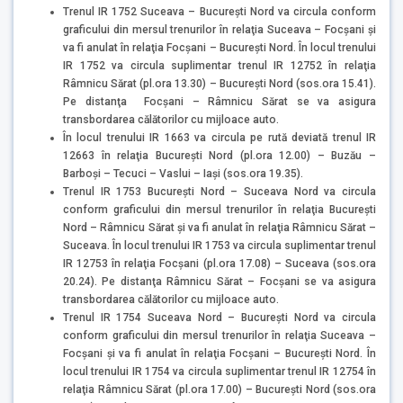
Trenul IR 1752 Suceava – Bucureşti Nord va circula conform
graficului din mersul trenurilor în relaţia Suceava – Focşani şi
va fi anulat în relaţia Focşani – Bucureşti Nord. În locul trenului
IR 1752 va circula suplimentar trenul IR 12752 în relaţia
Râmnicu Sărat (pl.ora 13.30) – Bucureşti Nord (sos.ora 15.41).
Pe distanţa Focşani – Râmnicu Sărat se va asigura
transbordarea călătorilor cu mijloace auto.
În locul trenului IR 1663 va circula pe rută deviată trenul IR
12663 în relaţia Bucureşti Nord (pl.ora 12.00) – Buzău –
Barboşi – Tecuci – Vaslui – Iaşi (sos.ora 19.35).
Trenul IR 1753 București Nord – Suceava Nord va circula
conform graficului din mersul trenurilor în relaţia Bucureşti
Nord – Râmnicu Sărat şi va fi anulat în relaţia Râmnicu Sărat –
Suceava. În locul trenului IR 1753 va circula suplimentar trenul
IR 12753 în relaţia Focşani (pl.ora 17.08) – Suceava (sos.ora
20.24). Pe distanţa Râmnicu Sărat – Focşani se va asigura
transbordarea călătorilor cu mijloace auto.
Trenul IR 1754 Suceava Nord – București Nord va circula
conform graficului din mersul trenurilor în relaţia Suceava –
Focşani şi va fi anulat în relaţia Focşani – Bucureşti Nord. În
locul trenului IR 1754 va circula suplimentar trenul IR 12754 în
relaţia Râmnicu Sărat (pl.ora 17.00) – Bucureşti Nord (sos.ora