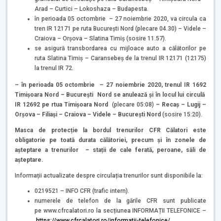
Arad – Curtici – Lokoshaza – Budapesta.
în perioada 05 octombrie – 27 noiembrie 2020, va circula ca
tren IR 12171 pe ruta Bucureşti Nord (plecare 04.30) – Videle –
Craiova – Orşova – Slatina Timiş (sosire 11.57).
se asigură transbordarea cu mijloace auto a călătorilor pe
ruta Slatina Timiş – Caransebeş de la trenul IR 12171 (12175)
la trenul IR 72.
–
în perioada 05 octombrie – 27 noiembrie 2020, trenul IR 1692
Timișoara Nord –
Bucureşti Nord se anulează și în locul lui circulă
IR 12692 pe rtua Timișoara Nord
(plecare 05:08)
– Recaș – Lugij –
Orșova – Filiași – Craiova – Videle – București Nord
(sosire 15:20).
Masca de protecție la bordul trenurilor CFR Călatori este
obligatorie pe toată durata călătoriei, precum și în zonele de
așteptare a trenurilor – stații de cale ferată, peroane, săli de
așteptare.
Informații actualizate despre circulația trenurilor sunt disponibile la:
0219521 – INFO CFR (trafic intern).
numerele de telefon de la gările CFR sunt publicate
pe www.cfrcalatori.ro la secțiunea INFORMAȚII TELEFONICE –
https://www.cfrcalatori.ro/informatii-telefonice/