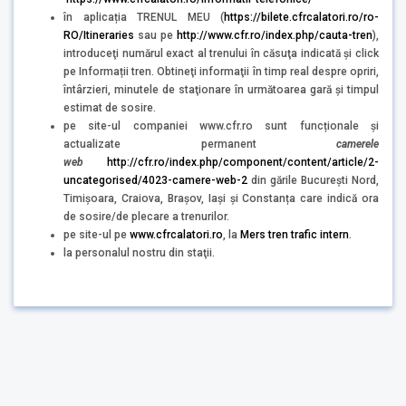
în aplicația TRENUL MEU (
https://bilete.cfrcalatori.ro/ro-
RO/Itineraries
sau pe
http://www.cfr.ro/index.php/cauta-tren
),
introduceţi numărul exact al trenului în căsuţa indicată şi click
pe Informații tren. Obtineţi informaţii în timp real despre opriri,
întârzieri, minutele de staţionare în următoarea gară şi timpul
estimat de sosire.
pe site-ul companiei www.cfr.ro sunt funcționale și
actualizate permanent
camerele
web
http://cfr.ro/index.php/component/content/article/2-
uncategorised/4023-camere-web-2
din gările București Nord,
Timișoara, Craiova, Brașov, Iași și Constanța care indică ora
de sosire/de plecare a trenurilor.
pe site-ul pe
www.cfrcalatori.ro
, la
Mers tren trafic intern
.
la personalul nostru din staţii.