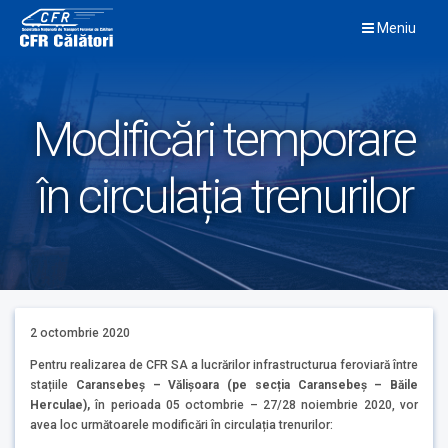
Skip
Meniu
to
content
Modificări temporare
în circulația trenurilor
2 octombrie 2020
Pentru realizarea de CFR SA a lucrărilor infrastructurua feroviară între
stațiile
Caransebeș – Vălișoara (pe secția Caransebeș – Băile
Herculae),
în perioada 05 octombrie – 27/28 noiembrie 2020, vor
avea loc următoarele modificări în circulația trenurilor: