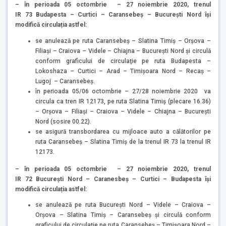
–
în perioada 05 octombrie – 27 noiembrie 2020, trenul
IR 73 Budapesta – Curtici – Caransebeș – Bucureşti Nord își
modifică circulația astfel:
se anulează pe ruta Caransebeş – Slatina Timiș – Orşova –
Filiaşi – Craiova – Videle – Chiajna – Bucureşti Nord şi circulă
conform graficului de circulaţie pe ruta Budapesta –
Lokoshaza – Curtici – Arad – Timişoara Nord – Recaş –
Lugoj – Caransebeş.
în perioada 05/06 octombrie – 27/28 noiembrie 2020 va
circula ca tren IR 12173, pe ruta Slatina Timiş (plecare 16.36)
– Orşova – Filiaşi – Craiova – Videle – Chiajna – Bucureşti
Nord (sosire 00.22).
se asigură transbordarea cu mijloace auto a călătorilor pe
ruta Caransebeş – Slatina Timiş de la trenul IR 73 la trenul IR
12173.
–
în perioada 05 octombrie – 27 noiembrie 2020, trenul
IR 72
Bucureşti Nord – Caranesbeș – Curtici – Budapesta își
modifică circulația astfel:
se anulează pe ruta Bucureşti Nord – Videle – Craiova –
Orşova – Slatina Timiş – Caransebeş şi circulă conform
graficului de circulaţie pe ruta Caransebeş – Timişoara Nord –