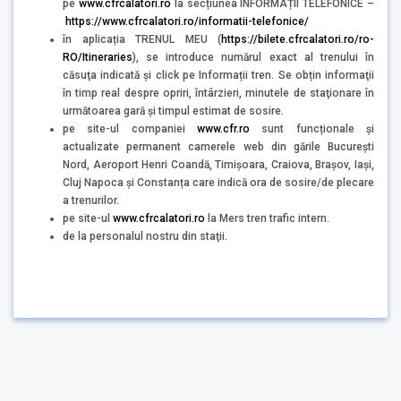
pe
www.cfrcalatori.ro
la secțiunea INFORMAȚII TELEFONICE –
https://www.cfrcalatori.ro/informatii-telefonice/
în aplicația TRENUL MEU (
https://bilete.cfrcalatori.ro/ro-
RO/Itineraries
), se introduce numărul exact al trenului în
căsuţa indicată şi click pe Informații tren. Se obțin informaţii
în timp real despre opriri, întârzieri, minutele de staţionare în
următoarea gară şi timpul estimat de sosire.
pe site-ul companiei
www.cfr.ro
sunt funcționale și
actualizate permanent camerele web din gările București
Nord, Aeroport Henri Coandă, Timișoara, Craiova, Brașov, Iași,
Cluj Napoca și Constanța care indică ora de sosire/de plecare
a trenurilor.
pe site-ul
www.cfrcalatori.ro
la Mers tren trafic intern.
de la personalul nostru din staţii.