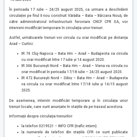
În perioada 17 iulie – 24/25 august 2025, ca urmare a deschiderii
circulației pe firul II nou construit Vărădia – Bata – Bârzava Nouă, de
către administratorul infrastructurii feroviare CNCF CFR SA, vor
interveni modificări temporare în circulația unor trenuri.
Astfel, următoarele trenuri vor circula cu orar modificat pe distanța
Arad – Curtici:
IR 74 Cluj-Napoca – Bata Hm – Arad – Budapesta va circula
cu orar modificat între 17 iulie și 14 august 2025.
IR 346 București Nord – Bata Hm – Arad – Viena va circula cu
orar modificat în perioada 17/18 iulie – 24/25 august 2025.
IR 472 București Nord – Sibiu – Bata Hm – Arad – Budapesta
va circula cu orar modificat între 17/18 iulie și 14/15 august
2025.
De asemenea, intervin modificări temporare și în circulața unor
trenuri locale, care sunt anunțate în stațiile de pe traseul acestora.
Informații despre circulația trenurilor:
la telefon 0219521 – INFO CFR (trafic intern).
la numerele de telefon din stațiile CFR ce sunt publicate