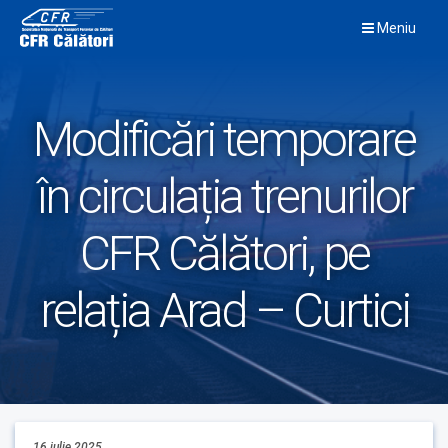
Skip
Meniu
to
content
Modificări temporare
în circulația trenurilor
CFR Călători, pe
relația Arad – Curtici
16 iulie 2025