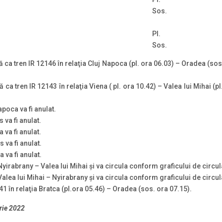
Sos.
Pl.
Sos.
tă ca tren IR 12146 în relaţia Cluj Napoca (pl. ora 06.03) – Oradea (sos
tă ca tren IR 12143 în relaţia Viena ( pl. ora 10.42) – Valea lui Mihai 
poca va fi anulat.
 va fi anulat.
 va fi anulat.
 va fi anulat.
 va fi anulat.
 Nyirabrany – Valea lui Mihai și va circula conform graficului de circul
 Valea lui Mihai – Nyirabrany și va circula conform graficului de circul
41 în relaţia Bratca (pl.ora 05.46) – Oradea (sos. ora 07.15).
rie 2022