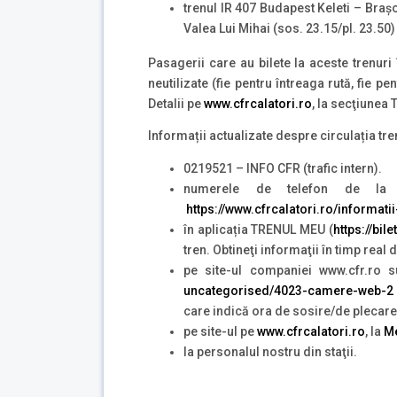
trenul IR 407 Budapest Keleti – Brașov
Valea Lui Mihai (sos. 23.15/pl. 23.50
Pasagerii care au bilete la aceste trenuri 
neutilizate (fie pentru întreaga rută, fie 
Detalii pe
www.cfrcalatori.ro
, la secţiunea 
Informații actualizate despre circulația tre
0219521 – INFO CFR (trafic intern).
numerele de telefon de la g
https://www.cfrcalatori.ro/informatii
în aplicația TRENUL MEU (
https://bil
tren. Obtineţi informaţii în timp real
pe site-ul companiei www.cfr.ro s
uncategorised/4023-camere-web-2
care indică ora de sosire/de plecare 
pe site-ul pe
www.cfrcalatori.ro
, la
Me
la personalul nostru din staţii.