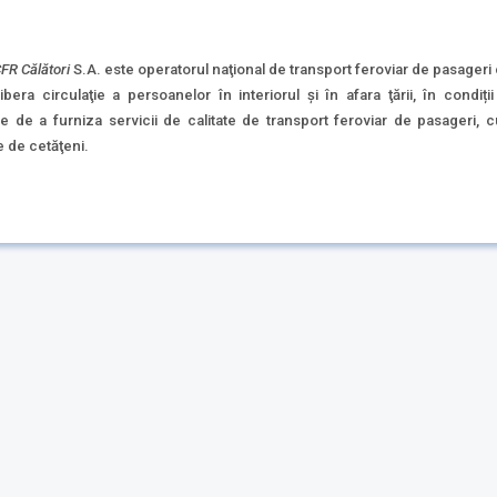
FR Călători
S.A. este operatorul naţional de transport feroviar de pasageri
ibera circulaţie a persoanelor în interiorul şi în afara ţării, în condiț
e a furniza servicii de calitate de transport feroviar de pasageri, c
le de cetăţeni.