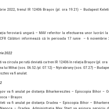
ie 2022, trenul IR 12406 Brașov (pl. ora 19.21) – Budapest Keleti 
rația feroviară ungară – MAV referitor la efectuarea unor lucrări la 
, CFR Călători informează că în perioada 17 iunie – 6 noiembrie 20
rie 2022
 va circula pe rută deviată ca tren IR 12406 în relația Brașov (pl. ora 
a lui Mihai (sos. 06.52 /pl. 07.12) – Nyirabrany (sos. 07.27) – Budape
ztes va fi anulat.
22
șov va fi anulat pe distanța Biharkeresztes – Episcopia Bihor – O
apoca – Brașov.
eti va fi anulat pe distanța Oradea – Episcopia Bihor – Biharkere
j Napoca – Oradea. Administrația Mav Start va asigura serviciu d