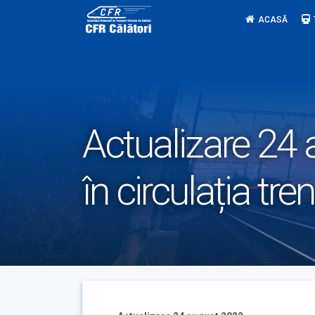
Skip
ACASĂ
to
content
Actualizare 24
în circulația tre