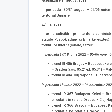
Actualizare 24 august 2022
În perioada 30/31 august – 05/06 noiembr
teritoriul Ungariei.
27 mai 2022
În urma solicitării primite de la administ
stațiile Puspokladany și Biharkeresztes)
trenurilor internaţionale, astfel:
în perioada 17/18 iunie 2022
–
05/06 noiemb
trenul IR 406 Brașov – Budapest Keleti
– Oradea (sos. 05.21/pl. 05.31) – Vale
trenul IR 404 Cluj Napoca – Biharkeres
în perioada 18 iunie 2022
–
06 noiembrie 20
trenul IR 367 Budapest Keleti – Bra
circulație în relația Oradea – Cluj N
trenul IR 366 Brașov – Budapest Kel
circulație pe relația Brașov – Clu