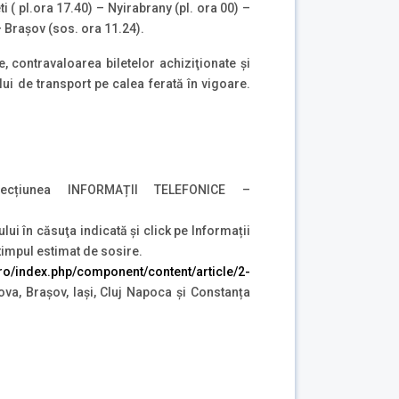
i ( pl.ora 17.40) – Nyirabrany (pl. ora 00) –
– Brașov (sos. ora 11.24).
e, contravaloarea biletelor achiziţionate şi
lui de transport pe calea ferată în vigoare.
ecțiunea INFORMAȚII TELEFONICE –
ului în căsuţa indicată şi click pe Informații
 timpul estimat de sosire.
r.ro/index.php/component/content/article/2-
va, Brașov, Iași, Cluj Napoca și Constanța