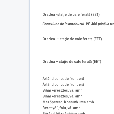
Oradea -staţie de cale ferată (EET)
Conexiune de la autobuzul VP 366 până la tr
Oradea – staţie de cale ferată (EET)
Oradea – staţie de cale ferată (EET)
Ártánd punct de frontieră
Ártánd punct de frontieră
Biharkeresztes, vá. amh.
Biharkeresztes, vá. amh.
Mezőpeterd, Kossuth utca amh.
Berettyóújfalu, vá. amh.
Báránd, községháza amh.