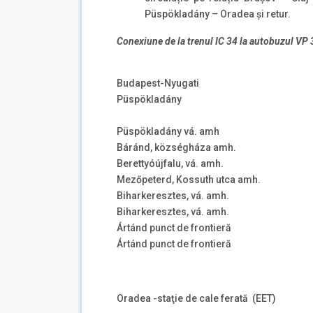
Püspökladány – Oradea și retur.
Conexiune de la trenul IC 34 la autobuzul VP
Budapest-Nyugati
Püspökladány
Püspökladány vá. amh
Báránd, községháza amh.
Berettyóújfalu, vá. amh.
Mezőpeterd, Kossuth utca amh.
Biharkeresztes, vá. amh.
Biharkeresztes, vá. amh.
Ártánd punct de frontieră
Ártánd punct de frontieră
Oradea -staţie de cale ferată (EET)