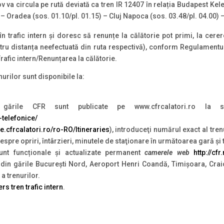
 va circula pe rută deviată ca tren IR 12407 în relația Budapest Kelet
) – Oradea (sos. 01.10/pl. 01.15) – Cluj Napoca (sos. 03.48/pl. 04.00) 
în trafic intern și doresc să renunțe la călătorie pot primi, la cerer
pentru distanța neefectuată din ruta respectivă), conform Regulamentu
Trafic intern/Renunțarea la călătorie.
nurilor sunt disponibile la:
ările CFR sunt publicate pe www.cfrcalatori.ro la s
-telefonice/
ete.cfrcalatori.ro/ro-RO/Itineraries
), introduceţi numărul exact al tren
 despre opriri, întârzieri, minutele de staţionare în următoarea gară şi
unt funcționale și actualizate permanent
camerele web
http://cf
din gările București Nord, Aeroport Henri Coandă, Timișoara, Craio
a trenurilor.
rs tren trafic intern
.