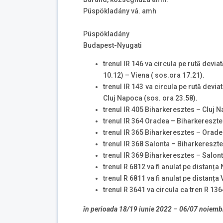
Püspökladány vá. amh
Püspökladány
Budapest-Nyugati
trenul IR 146 va circula pe rută devia
10.12) – Viena ( sos.ora 17.21).
trenul IR 143 va circula pe rută devia
Cluj Napoca (sos. ora 23.58).
trenul IR 405 Biharkeresztes – Cluj Na
trenul IR 364 Oradea – Biharkeresztes
trenul IR 365 Biharkeresztes – Oradea
trenul IR 368 Salonta – Biharkeresztes
trenul IR 369 Biharkeresztes – Salonta
trenul R 6812 va fi anulat pe distanța
trenul R 6811 va fi anulat pe distanța
trenul R 3641 va circula ca tren R 136
în perioada 18/19 iunie 2022
–
06/07 noiemb