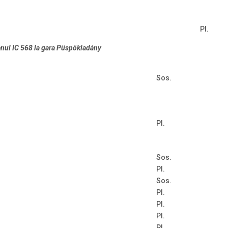
Pl.
enul IC 568 la gara Püspökladány
Sos.
Pl.
Sos.
Pl.
Sos.
Pl.
Pl.
Pl.
Pl.