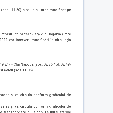
(sos. 11.20) circula cu orar modificat pe
infrastructura feroviară din Ungaria (între
22 vor interveni modificări în circulaţia
19.21) – Cluj Napoca (sos. 02.35 / pl. 02.48)
st Keleti (sos.11.05).
radea și va circula conform graficului de
sztes și va circula conform graficului de
e transbordare cu autobuze între stațiile