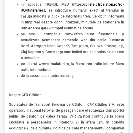
în aplicația TRENUL MEU (
https://bilete.cfrcalatori.ro/ro-
RO/Itineraries
), se introduce numărul exact al trenului în
căsuţa indicată şi click pe Informații tren. Se obțin informaţii
în timp real despre opriri, întârzieri, minutele de staţionare în
următoarea gară şi timpul estimat de sosire.
pe site-ul companiei www.cfr.ro sunt funcționale și
actualizate permanent camerele web din gările București
Nord, Aeroport Henri Coandă, Timișoara, Craiova, Brașov, Iași,
Cluj Napoca și Constanța care indică ora de sosire/de plecare
a trenurilor.
pe site-ul www.cfrcalatori.ro, la Mers tren trafic intern/ Mers
trafic international.
de la personalul nostru din staţii.
Despre CFR Călători:
Societatea de Transport Feroviar de Călători
CFR Călători
S.A. este
operatorul naţional feroviar de pasageri care efectuează transportul
public de călători pe calea ferată. CFR Călători contribuie la libera
circulaţie a persoanelor în interiorul şi în afara ţării, în condiții
ecologice și de siguranță. Politica pe care managementul companiei