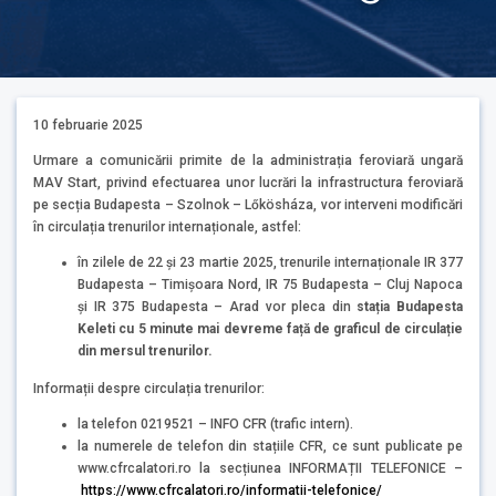
10 februarie 2025
Urmare a comunicării primite de la administrația feroviară ungară
MAV Start, privind efectuarea unor lucrări la infrastructura feroviară
pe secția Budapesta – Szolnok – Lőkösháza, vor interveni modificări
în circulația trenurilor internaționale, astfel:
în zilele de 22 și 23 martie 2025, trenurile internaționale IR 377
Budapesta – Timișoara Nord, IR 75 Budapesta – Cluj Napoca
și IR 375 Budapesta – Arad vor pleca din
stația Budapesta
Keleti cu 5 minute mai devreme față de graficul de circulație
din mersul trenurilor.
Informații despre circulația trenurilor:
la telefon 0219521 – INFO CFR (trafic intern).
la numerele de telefon din stațiile CFR, ce sunt publicate pe
www.cfrcalatori.ro la secțiunea INFORMAȚII TELEFONICE –
https://www.cfrcalatori.ro/informatii-telefonice/