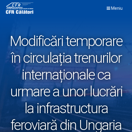
Skip
Meniu
to
content
Modificări temporare
în circulația trenurilor
internaționale ca
urmare a unor lucrări
la infrastructura
feroviară din Ungaria