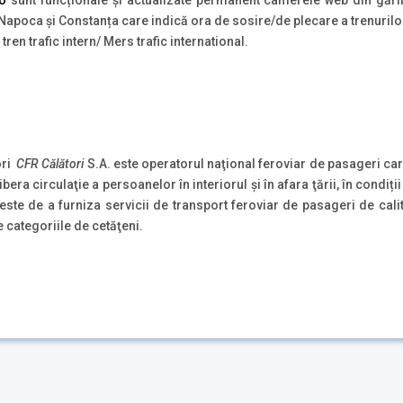
ro
sunt funcționale și actualizate permanent camerele web din gări
j Napoca și Constanța care indică ora de sosire/de plecare a trenurilo
tren trafic intern/ Mers trafic international.
ori
CFR Călători
S.A. este operatorul naţional feroviar de pasageri ca
ibera circulaţie a persoanelor în interiorul şi în afara ţării, în condiț
 de a furniza servicii de transport feroviar de pasageri de calita
e categoriile de cetăţeni.