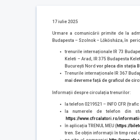
17 iulie 2025
Urmare a comunicării primite de la admin
Budapesta – Szolnok – Lőkösháza, în perioad
trenurile internaționale IR 73 Budap
Keleti – Arad, IR 375 Budapesta Kele
Bucureşti Nord
vor pleca din stația 
Trenurile internaționale IR 367 Buda
mai devreme
față de graficul de circ
Informații despre circulația trenurilor:
la telefon 0219521 – INFO CFR (trafic 
la numerele de telefon din st
https://www.cfrcalatori.ro/informatii
în aplicația TRENUL MEU (
https://bile
tren. Se obțin informaţii în timp real