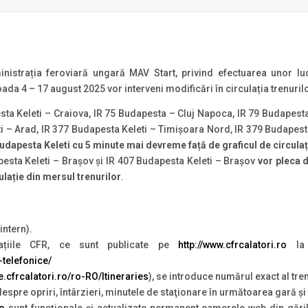
istrația feroviară ungară MAV Start, privind efectuarea unor lucr
a 4 – 17 august 2025 vor interveni modificări în circulația trenurilor
esta Keleti – Craiova, IR 75 Budapesta – Cluj Napoca, IR 79 Budapest
ti – Arad, IR 377 Budapesta Keleti – Timişoara Nord, IR 379 Budapesta
Budapesta Keleti cu 5 minute mai devreme față de graficul de circulaț
pesta Keleti – Brașov și IR 407 Budapesta Keleti – Brașov
vor pleca d
ulație din mersul trenurilor
.
intern).
ațiile CFR, ce sunt publicate pe
http://www.cfrcalatori.ro
la 
-telefonice/
te.cfrcalatori.ro/ro-RO/Itineraries
), se introduce numărul exact al tren
 despre opriri, întârzieri, minutele de staţionare în următoarea gară ş