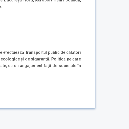
le București Nord, Aeroport Henri Coandă,
r.
re efectuează transportul public de călători
ii ecologice și de siguranță. Politica pe care
te, cu un angajament față de societate în