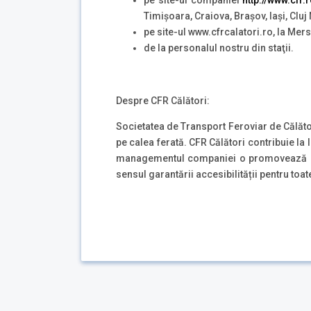
pe site-ul companiei
http://www.cfr.
Timișoara, Craiova, Brașov, Iași, Clu
pe site-ul www.cfrcalatori.ro, la Mers 
de la personalul nostru din staţii.
Despre CFR Călători:
Societatea de Transport Feroviar de Călăt
pe calea ferată. CFR Călători contribuie la l
managementul companiei o promovează este
sensul garantării accesibilității pentru toat