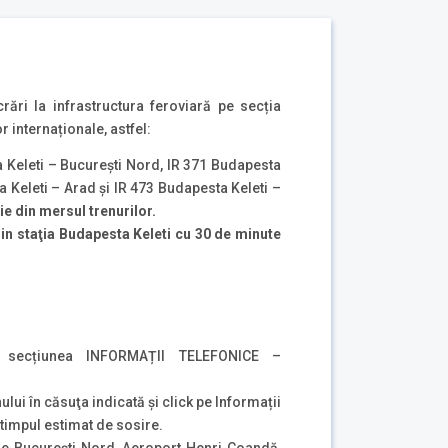
ări la infrastructura feroviară pe secția
 internaționale, astfel:
a Keleti – Bucureşti Nord, IR 371 Budapesta
 Keleti – Arad și IR 473 Budapesta Keleti –
ie din mersul trenurilor.
in sta
ţia Budapesta Keleti cu 30 de minute
secțiunea INFORMAȚII TELEFONICE –
ului în căsuţa indicată şi click pe Informații
i timpul estimat de sosire.