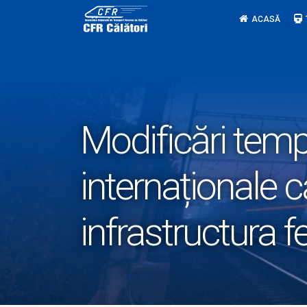
Skip
ACASĂ
to
content
Modificări tempo
internaționale c
infrastructura f