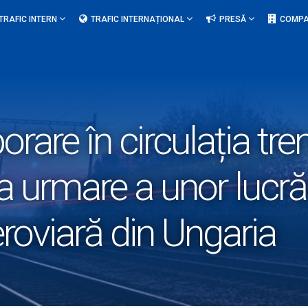
TRAFIC INTERN
TRAFIC INTERNAȚIONAL
PRESĂ
COMPA
rare în circulația tren
a urmare a unor lucrăr
eroviară din Ungaria