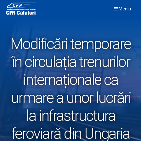
Skip
Meniu
to
content
Modificări temporare
în circulația trenurilor
internaționale ca
urmare a unor lucrări
la infrastructura
feroviară din Ungaria