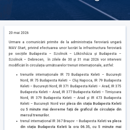
20 mai 2026
Urmare a comunicării primite de la administrația feroviară ungară
MAV Start, privind efectuarea unor lucrări la infrastructura feroviară
pe secțiile Budapesta – Szolnok – Lőkösháza și Budapesta –
Szolnok – Debrecen, în zilele de 30 și 31 mai 2026 vor interveni
modificări în circulația următoarelor trenuri internaționale, astfel:
trenurile internaționale IR 73 Budapesta Keleti – București
Nord, IR 75 Budapesta Keleti – Cluj Napoca, IR 79 Budapesta
Keleti – București Nord, IR 371 Budapesta Keleti – Arad, IR 375
Budapesta Keleti – Arad, IR 377 Budapesta Keleti – Timișoara
Nord, IR 379 Budapesta Keleti – Arad și IR 473 Budapesta
Keleti – București Nord
v
or pleca din stația Budapesta Keleti
cu 5 minute mai devreme față de graficul de circulație din
mersul trenurilor.
trenul internațional IR 367 Brașov – Budapesta Keleti
va pleca
din stația Budapesta Keleti
la ora 06.35,
cu 5 minute mai