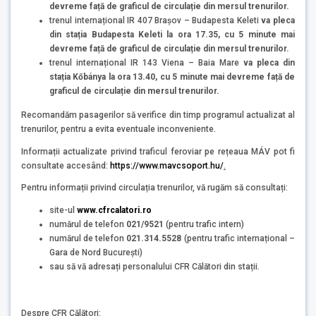
devreme față de graficul de circulație din mersul trenurilor.
trenul internațional IR 407 Brașov – Budapesta Keleti
va pleca
din stația Budapesta Keleti
la ora 17.35,
cu 5 minute mai
devreme față de graficul de circulație din mersul trenurilor.
trenul internațional IR 143 Viena – Baia Mare
va pleca din
stația
Kőbánya
la ora 13.40,
cu 5 minute mai devreme față de
graficul de circulație din mersul trenurilor.
Recomandăm pasagerilor să verifice din timp programul actualizat al
trenurilor, pentru a evita eventuale inconveniente.
Informații actualizate privind traficul feroviar pe rețeaua MÁV pot fi
consultate accesând:
https://www.mavcsoport.hu/
.
Pentru informații privind circulația trenurilor, vă rugăm să consultați:
site-ul
www.cfrcalatori.ro
numărul de telefon
021/9521
(pentru trafic intern)
numărul de telefon
021.314.5528
(pentru trafic internațional –
Gara de Nord București)
sau să vă adresați personalului CFR Călători din stații.
Despre CFR Călători: