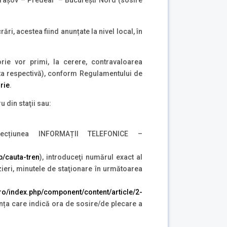
ări, acestea fiind anunțate la nivel local, în
rie vor primi, la cerere, contravaloarea
 ruta respectivă), conform Regulamentului de
rie
.
 din staţii sau:
ecțiunea INFORMAȚII TELEFONICE –
hp/cauta-tren
), introduceţi numărul exact al
ârzieri, minutele de staţionare în următoarea
r.ro/index.php/component/content/article/2-
anța care indică ora de sosire/de plecare a