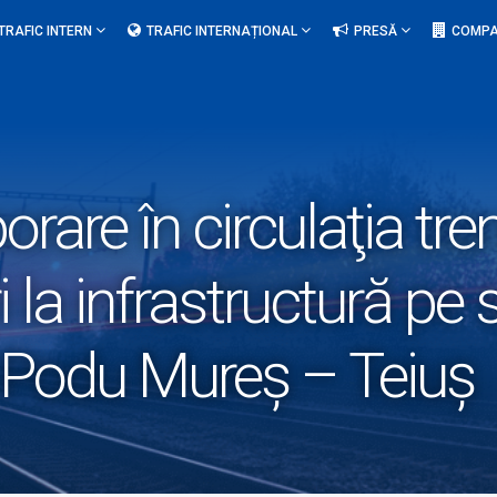
TRAFIC INTERN
TRAFIC INTERNAȚIONAL
PRESĂ
COMPA
rare în circulaţia tren
i la infrastructură pe
 Podu Mureş – Teiuș