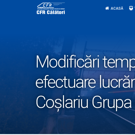
Skip
ACASĂ
to
content
Modificări tempo
efectuare lucrăr
Coșlariu Grupa