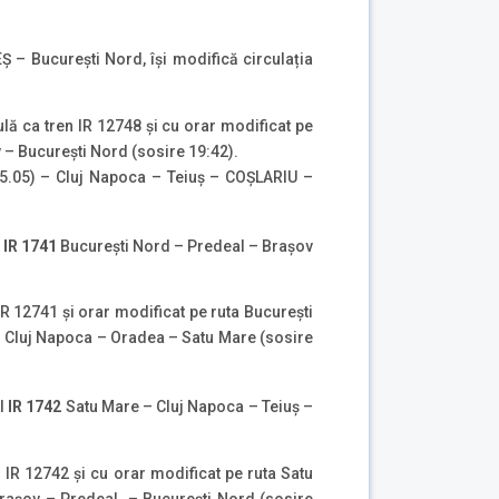
– Bucureşti Nord, își modifică circulația
ulă ca tren IR 12748 și cu orar modificat pe
 – București Nord (sosire 19:42).
 05.05) – Cluj Napoca – Teiuș – COȘLARIU –
l
IR 1741
București Nord – Predeal – Braşov
IR 12741 și orar modificat pe ruta București
– Cluj Napoca – Oradea – Satu Mare (sosire
ul
IR 1742
Satu Mare – Cluj Napoca – Teiuș –
n IR 12742 și cu orar modificat pe ruta Satu
raşov – Predeal – București Nord (sosire