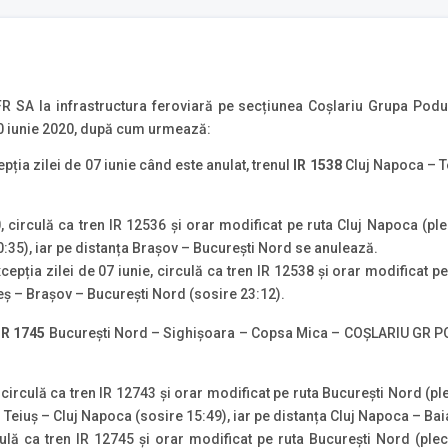
FR SA la infrastructura feroviară pe secțiunea Coșlariu Grupa Podu 
 10 iunie 2020, după cum urmează:
pția zilei de 07 iunie când este anulat, trenul
IR 1538
Cluj Napoca – T
20, circulă ca tren IR 12536 și orar modificat pe ruta Cluj Napoca (p
35), iar pe distanța Brașov – București Nord se anulează.
cepția zilei de 07 iunie, circulă ca tren IR 12538 și orar modificat p
 – Brașov – București Nord (sosire 23:12).
IR 1745
București Nord – Sighişoara – Copsa Mica – COȘLARIU GR PO
0, circulă ca tren IR 12743 și orar modificat pe ruta București Nord (
eiuș – Cluj Napoca (sosire 15:49), iar pe distanța Cluj Napoca – Ba
culă ca tren IR 12745 și orar modificat pe ruta București Nord (ple