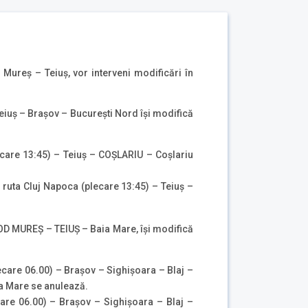
Mureş – Teiuș, vor interveni modificări în
eiuș – Brașov – București Nord își modifică
lecare 13:45) – Teiuș – COȘLARIU – Coșlariu
e ruta Cluj Napoca (plecare 13:45) – Teiuș –
D MUREŞ – TEIUȘ – Baia Mare, își modifică
plecare 06.00) – Braşov – Sighişoara – Blaj –
ia Mare se anulează.
care 06.00) – Braşov – Sighişoara – Blaj –