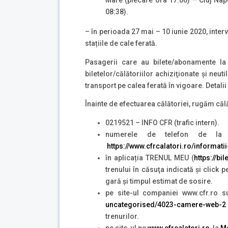
08:38).
– în perioada 27 mai – 10 iunie 2020, intervi
stațiile de cale ferată.
Pasagerii care au bilete/abonamente la 
biletelor/călătoriilor achiziţionate şi neu
transport pe calea ferată în vigoare. Detali
Înainte de efectuarea călătoriei, rugăm călă
0219521 – INFO CFR (trafic intern).
numerele de telefon de la g
https://www.cfrcalatori.ro/informatii
în aplicația TRENUL MEU (
https://bi
trenului în căsuţa indicată şi click p
gară şi timpul estimat de sosire.
pe site-ul companiei www.cfr.ro s
uncategorised/4023-camere-web-2
trenurilor.