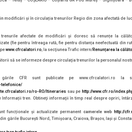
n modificări și în circulația trenurilor Regio din zona afectată de lucr
trenurile afectate de modificări și doresc să renunțe la călăto
tilizate (fie pentru întreaga rută, fie pentru distanța neefectuată din
i pe
www.cfrcalatori.ro
, la secţiunea Trafic intern/
Renunțarea la călăto
torii să se informeze despre circulaţia trenurilor la personalul nostru
ările CFR sunt publicate pe www.cfrcalatori.ro la s
-telefonice/
lete.cfrcalatori.ro/ro-RO/Itineraries
sau pe
http://www.cfr.ro/index.p
e Informații tren. Obtineţi informaţii în timp real despre opriri, înt
unt funcționale și actualizate permanent
camerele web
http://cf
din gările București Nord, Timișoara, Craiova, Brașov, Iași și Const