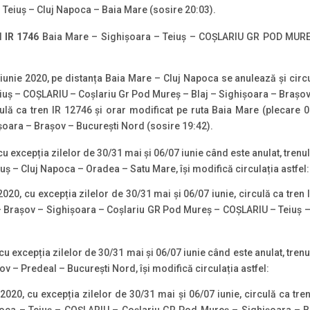
Teiuș – Cluj Napoca – Baia Mare (sosire 20:03).
ul
IR 1746
Baia Mare – Sighişoara – Teiuș – COȘLARIU GR POD MUREŞ 
01 iunie 2020, pe distanța Baia Mare – Cluj Napoca se anulează și circ
eiuș – COȘLARIU – Coșlariu Gr Pod Mureş – Blaj – Sighişoara – Braşov
culă ca tren IR 12746 și orar modificat pe ruta Baia Mare (plecare
şoara – Braşov – București Nord (sosire 19:42).
u excepția zilelor de 30/31 mai și 06/07 iunie când este anulat, trenu
ș – Cluj Napoca – Oradea – Satu Mare, își modifică circulația astfel:
020, cu excepția zilelor de 30/31 mai și 06/07 iunie, circulă ca tren 
– Braşov – Sighişoara – Coșlariu GR Pod Mureş – COȘLARIU – Teiuș 
cu excepția zilelor de 30/31 mai și 06/07 iunie când este anulat, tren
 – Predeal – București Nord, își modifică circulația astfel:
020, cu excepția zilelor de 30/31 mai și 06/07 iunie, circulă ca tre
poca – Teiuș – COȘLARIU – Coșlariu GR Pod Mureş – Sighişoara – B