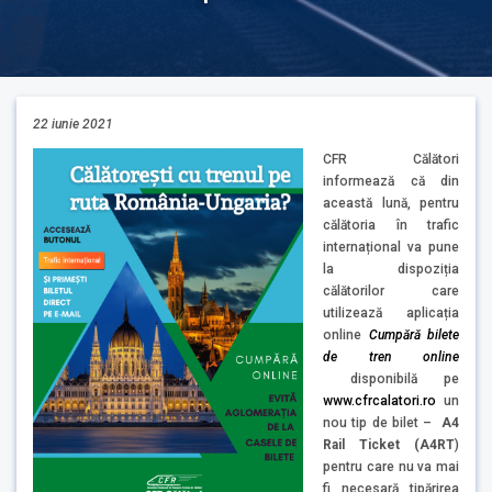
22 iunie 2021
CFR Călători
informează că din
această lună, pentru
călătoria în trafic
internațional va pune
la dispoziția
călătorilor care
utilizează aplicația
online
Cumpără bilete
de tren online
disponibilă pe
www.cfrcalatori.ro
un
nou tip de bilet –
A4
Rail Ticket (A4RT
)
pentru care nu va mai
fi necesară tipărirea