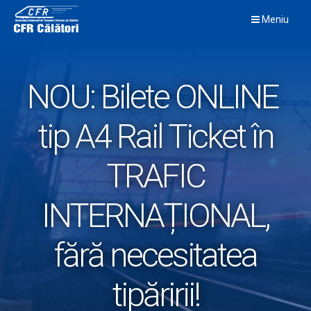
Skip
Meniu
to
content
NOU: Bilete ONLINE
tip A4 Rail Ticket în
TRAFIC
INTERNAȚIONAL,
fără necesitatea
tipăririi!