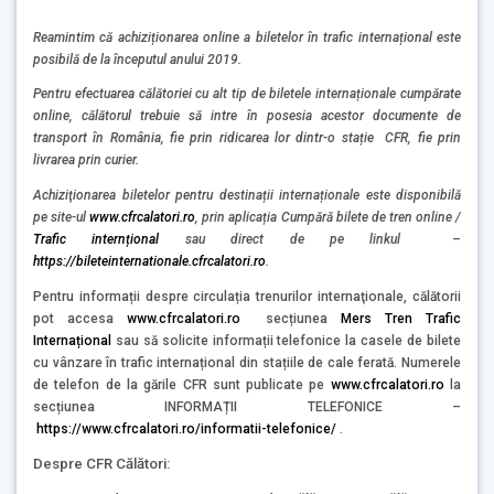
Reamintim că achiziționarea online a biletelor în trafic internațional este
posibilă de la începutul anului 2019.
P
entru efectuarea călătoriei cu alt tip de biletele internaționale cumpărate
online, călătorul trebuie să intre în posesia acestor documente de
transport în România, fie prin ridicarea lor dintr-o stație CFR, fie prin
livrarea prin curier.
Achiziţionarea biletelor pentru destinații internaționale este disponibilă
pe site-ul
www.cfrcalatori.ro
, prin aplicația Cumpără bilete de tren online /
Trafic internțional
sau direct de pe linkul –
https://bileteinternationale.cfrcalatori.ro
.
Pentru informații despre circulația trenurilor internaţionale, călătorii
pot accesa
www.cfrcalatori.ro
secțiunea
Mers Tren Trafic
Internațional
sau să solicite informații telefonice la casele de bilete
cu vânzare în trafic internațional din stațiile de cale ferată. Numerele
de telefon de la gările CFR sunt publicate pe
www.cfrcalatori.ro
la
secțiunea INFORMAȚII TELEFONICE –
https://www.cfrcalatori.ro/informatii-telefonice/
.
Despre CFR Călători: