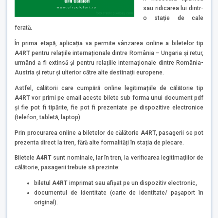
sau ridicarea lui dintr-
o stație de cale
ferată.
În prima etapă, aplicația va permite vânzarea online a biletelor tip
A4RT
pentru relațiile internaționale dintre România – Ungaria și retur,
urmând a fi extinsă și pentru relațiile internaționale dintre România-
Austria și retur și ulterior către alte destinații europene.
Astfel, călătorii care cumpără online legitimațiile de călătorie tip
A4RT
vor primi pe email aceste bilete sub forma unui document pdf
și fie pot fi tipărite, fie pot fi prezentate pe dispozitive electronice
(telefon, tabletă, laptop).
Prin procurarea online a biletelor de călătorie
A4RT,
pasagerii se pot
prezenta direct la tren, fără alte formalități în stația de plecare.
Biletele
A4RT
sunt nominale, iar în tren, la verificarea legitimațiilor de
călătorie, pasagerii trebuie să prezinte:
biletul
A4RT
imprimat sau afișat pe un dispozitiv electronic,
documentul de identitate (carte de identitate/ pașaport în
original).