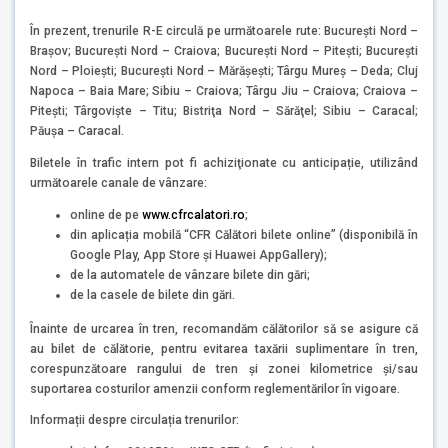
În prezent, trenurile R-E circulă pe următoarele rute: Bucureşti Nord –
Braşov; Bucureşti Nord – Craiova; București Nord – Pitești; Bucureşti
Nord – Ploieşti; Bucureşti Nord – Mărăşeşti; Târgu Mureş – Deda; Cluj
Napoca – Baia Mare; Sibiu – Craiova; Târgu Jiu – Craiova; Craiova –
Piteşti; Târgovişte – Titu; Bistriţa Nord – Sărăţel; Sibiu – Caracal;
Păuşa – Caracal.
Biletele în trafic intern pot fi achiziţionate cu anticipație, utilizând
următoarele canale de vânzare:
online de pe
www.cfrcalatori.ro
;
din aplicația mobilă “CFR Călători bilete online” (disponibilă în
Google Play, App Store și Huawei AppGallery);
de la automatele de vânzare bilete din gări;
de la casele de bilete din gări.
Înainte de urcarea în tren, recomandăm călătorilor să se asigure că
au bilet de călătorie, pentru evitarea taxării suplimentare în tren,
corespunzătoare rangului de tren și zonei kilometrice și/sau
suportarea costurilor amenzii conform reglementărilor în vigoare.
Informații despre circulația trenurilor: