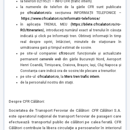
la telefon 0219521 – INFO CFR (trafic intern).
la numerele de telefon de la gările CFR sunt publicate
pe
cfrcalatori.ro
la secțiunea INFORMAȚII TELEFONICE –
https://www.cfrcalatori.ro/informatii-telefonice/
în aplicația TRENUL MEU (
https://bilete.cfrcalatori.ro/ro-
RO/Itineraries
), introduceţi numărul exact al trenului în căsuţa
indicată şi click pe Informații tren. Obtineţi informaţii în timp
real despre opriri, întârzieri, minutele de staţionare în
următoarea gară şi timpul estimat de sosire.
pe site-ul companiei
cfr.ro
sunt funcționale și actualizate
permanent
camerele web
din gările București Nord, Aeroport
Henri Coandă, Timișoara, Craiova, Brașov, Iași, Cluj Napoca și
Constanța care indică ora de sosire/de plecare a trenurilor.
pe site-ul
cfrcalatori.ro
, la
Mers tren trafic intern
.
de la personalul nostru din staţii.
Despre CFR Călători:
Societatea de Transport Feroviar de Călători
CFR Călători
S.A.
este operatorul naţional de transport feroviar de pasageri care
efectuează transportul public de călători pe calea ferată. CFR
Călători contribuie la libera circulaţie a persoanelor în interiorul