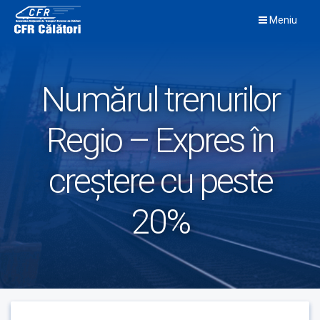
Skip
Meniu
to
content
Numărul trenurilor
Regio – Expres în
creştere cu peste
20%