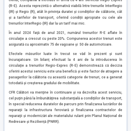
trenul, compania a introdus în urmă cu 4 ani serviciul Regio-Expres
(R-E). Acesta reprezintă o alternativă viabilă între trenurile InterRegio
(IR) şi Regio (R), atât în privinţa duratei şi condiţiilor de călătorie, cât
şi a tarifelor de transport, oferind condiții apropiate cu cele ale
trenurilor InterRegio (IR) dar la un tarif mai mic.
În anul 2024 faţă de anul 2021, numărul trenurilor R-E aflate în
circulaţie a crescut cu peste 20%. Compunerea acestor trenuri este
asigurată cu aproximativ 75 de vagoane şi 50 de automotoare.
Efectele măsurilor luate în trecut se văd în prezent și sunt
încurajatoare. Un bilanţ efectuat la 4 ani de la introducerea în
circulaţie a trenurilor Regio-Expres (R-E) demonstrează că decizia
oferirii acestui serviciu este una benefică şi este factor de atragere a
pasagerilor la călătoria cu această categorie de trenuri, ce a generat
totodată și creșterea gradului de mobilitate.
CFR Călători va menţine în continuare şi va dezvolta acest serviciu,
cel puţin până la îmbunătăţirea substanţială a condiţiilor de transport,
în special reducerea duratelor de parcurs prin finalizarea lucrărilor de
reparaţii la infrastructura feroviară şi finalizarea contractelor de
reparaţii şi modernizări ale materialului rulant prin Planul Național de
Redresare și Reziliență (PNRR).